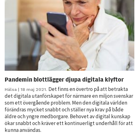
Statistik
För att vi ska
kunna
förbättra
hemsidans
funktionalitet
och
uppbyggnad,
baserat på
hur hemsidan
Pandemin blottlägger djupa digitala klyftor
används.
Det finns en övertro på att betrakta
Hälsa
| 18 maj 2021.
det digitala utanförskapet för närmare en miljon svenskar
som ett övergående problem. Men den digitala världen
Upplevelse
förändras mycket snabbt och ställer nya krav på både
För att vår
äldre och yngre medborgare. Behovet av digital kunskap
hemsida ska
ökar snabbt och kräver ett kontinuerligt underhåll för att
prestera så
kunna användas.
bra som