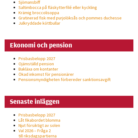
Sjömansbiff
Saltimbocca på fläsk­ytterfilé eller kyckling
Krämig broccolisoppa
Gratinerad fisk med purjolöksås och pommes duchesse
Julkryddade köttbullar
Ekonomi och pension
Prisbasbelopp 2027
Ojämställd pension
Bakläxa om kontanter
Ökad inkomst för pensionärer
Pensionsmyndigheten förbereder sanktionsavgift
Senaste inläggen
Prisbasbelopp 2027
Låt fikabordet blomma
Njut försiktigt av solen
Val 2026 – Fråga 2
till riksdagspartierna