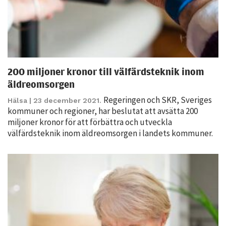
200 miljoner kronor till välfärdsteknik inom
äldreomsorgen
Regeringen och SKR, Sveriges
Hälsa
| 23 december 2021.
Nödvändiga
kommuner och regioner, har beslutat att avsätta 200
Dessa kakor
miljoner kronor för att förbättra och utveckla
går inte att
välfärdsteknik inom äldreomsorgen i landets kommuner.
välja bort. De
behövs för
att hemsidan
över huvud
taget ska
fungera.