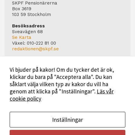
SKPF Pensionärerna
Box 3619
103 59 Stockholm
Besöksadress
Sveavägen 68
Se Karta
Växel:
010-222 81 00
redaktionen@skpf.se
Chefredaktör
Markus Dahlberg
Vi bjuder på kakor! Om du tycker det är ok,
Tel: 0720-88 17 17
klickar du bara på "Acceptera alla". Du kan
markus.dahlberg@skpf.se
såklart välja vilken typ av kakor du vill ha
Annonsering
genom att klicka på "Inställningar".
Läs vår
Swartling & Bergström Media
cookie policy
Birger Jarlsgatan 110
114 20 Stockholm
Tel: 08-545 160 60
Mer Information
Inställningar