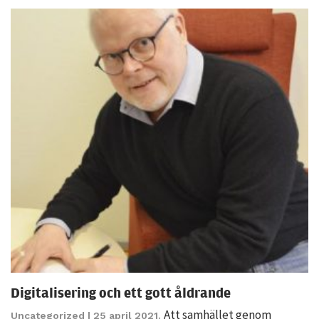
möjligt under
ditt besök.
Om du nekar
de här
kakorna
kommer viss
funktionalitet
att försvinna
från
hemsidan.
Marknadsföring
Genom att dela
med dig av dina
intressen och ditt
beteende när du
Digitalisering och ett gott åldrande
surfar ökar du
chansen att få se
Att samhället genom
Uncategorized
| 25 april 2021.