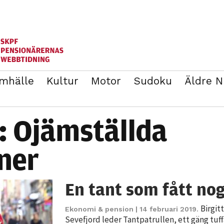
mhälle
Kultur
Motor
Sudoku
Äldre 
ANNONSERA
BLI MEDLEM I SKPF
t:
Ojämställda
ner
En tant som fått nog
Birgit
Ekonomi & pension
| 14 februari 2019.
Sevefjord leder Tantpatrullen, ett gäng tuff