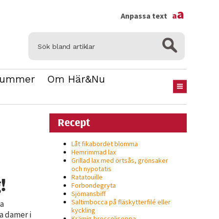
×
a
a
Anpassa text
Nummer
Om Här&Nu
Recept
Låt fikabordet blomma
Hemrimmad lax
Grillad lax med örtsås, grönsaker
och nypotatis
Ratatouille
!
Forbondegryta
Sjömansbiff
Saltimbocca på fläsk­ytterfilé eller
ta
kyckling
a damer i
Krämig broccolisoppa