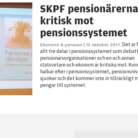
möjligt under
SKPF pensionärern
ditt besök.
kritisk mot
Om du nekar
de här
pensionssystemet
kakorna
kommer viss
Det är 
Ekonomi & pension
| 13 oktober 2017.
funktionalitet
allt tre delar i pensionssystemet som debat
att försvinna
pensionärsorganisationer och en och annan
från
statsvetare och ekonom är kritiska mot: Kvi
hemsidan.
halkar efter i pensionssystemet, pensionsni
sjunker och det kommer inte in tillräckligt
pengar till systemet.
Marknadsföring
Genom att dela
med dig av dina
intressen och ditt
beteende när du
surfar ökar du
chansen att få se