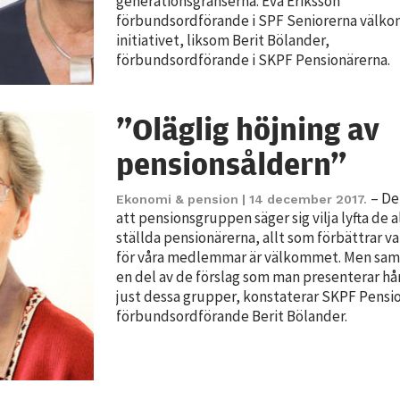
generationsgränserna. Eva Eriksson
Statistik
förbundsordförande i SPF Seniorerna välk
initiativet, liksom Berit Bölander,
För att vi ska
förbundsordförande i SKPF Pensionärerna.
kunna
förbättra
hemsidans
”Oläglig höjning av
funktionalitet
och
pensionsåldern”
uppbyggnad,
baserat på
– De
Ekonomi & pension
| 14 december 2017.
hur hemsidan
att pensionsgruppen säger sig vilja lyfta de a
används.
ställda pensionärerna, allt som förbättrar v
för våra medlemmar är välkommet. Men samt
en del av de förslag som man presenterar hå
just dessa grupper, konstaterar SKPF Pensi
Upplevelse
förbundsordförande Berit Bölander.
För att vår
hemsida ska
prestera så
bra som