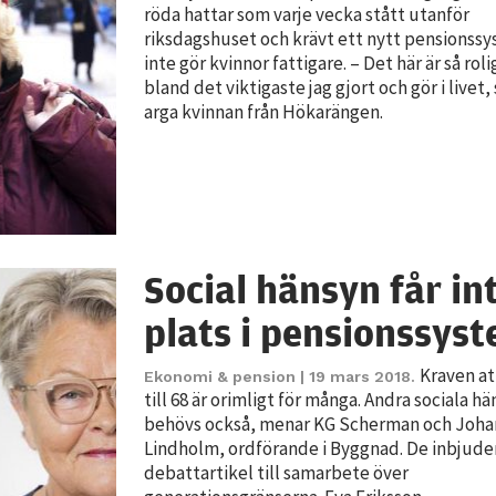
röda hattar som varje vecka stått utanför
riksdagshuset och krävt ett nytt pensionss
inte gör kvinnor fattigare. – Det här är så roli
bland det viktigaste jag gjort och gör i livet
arga kvinnan från Hökarängen.
Nödvändiga
Dessa kakor
Social hänsyn får in
går inte att
välja bort. De
plats i pensionssys
behövs för
att hemsidan
Kraven at
Ekonomi & pension
| 19 mars 2018.
över huvud
till 68 är orimligt för många. Andra sociala h
taget ska
behövs också, menar KG Scherman och Joha
fungera.
Lindholm, ordförande i Byggnad. De inbjuder
debattartikel till samarbete över