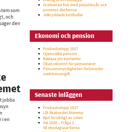
Gratinerad fisk med purjolöksås och
ystem som
pommes duchesse
Julkryddade köttbullar
gt, och
, säger den
Ekonomi och pension
Prisbasbelopp 2027
Ojämställd pension
Bakläxa om kontanter
Ökad inkomst för pensionärer
Pensionsmyndigheten förbereder
te
sanktionsavgift
temet
Senaste inläggen
t jobba
änsyn
Prisbasbelopp 2027
n
Låt fikabordet blomma
Njut försiktigt av solen
 i en
Val 2026 – Fråga 2
till riksdagspartierna