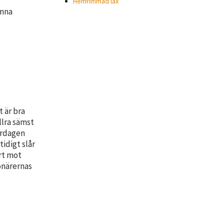
Hemrimmad lax
omna
t är bra
llra sämst
ardagen
idigt slår
rt mot
onärernas