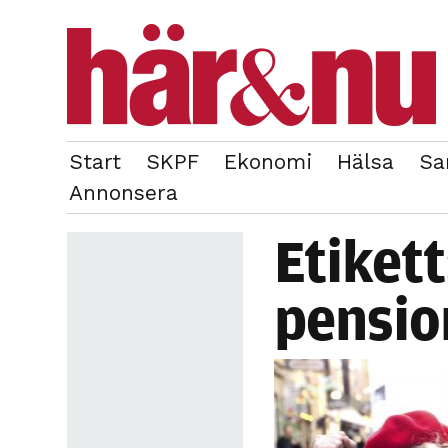
Start
SKPF
Ekonomi
Hälsa
Sa
OM REDAKTIONEN
TIDIGARE NUMMER
Annonsera
Etiket
pensio