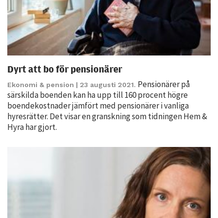
Dyrt att bo för pensionärer
Pensionärer på
Ekonomi & pension
| 23 augusti 2021.
särskilda boenden kan ha upp till 160 procent högre
Nödvändiga
boendekostnader jämfört med pensionärer i vanliga
Dessa kakor
hyresrätter. Det visar en granskning som tidningen Hem &
går inte att
Hyra har gjort.
välja bort. De
behövs för
att hemsidan
över huvud
taget ska
fungera.