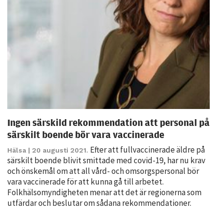
Statistik
För att vi ska
kunna
förbättra
hemsidans
funktionalitet
och
uppbyggnad,
baserat på
hur hemsidan
Ingen särskild rekommendation att personal på
används.
särskilt boende bör vara vaccinerade
Efter att fullvaccinerade äldre på
Hälsa
| 20 augusti 2021.
särskilt boende blivit smittade med covid-19, har nu krav
Upplevelse
och önskemål om att all vård- och omsorgspersonal bör
För att vår
vara vaccinerade för att kunna gå till arbetet.
hemsida ska
Folkhälsomyndigheten menar att det är regionerna som
prestera så
utfärdar och beslutar om sådana rekommendationer.
bra som