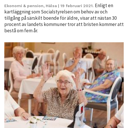
personligt
Enligt en
Ekonomi & pension
,
Hälsa
| 19 februari 2021.
kartläggning som Socialstyrelsen om behov av och
anpassat innehåll
tillgång på särskilt boende för äldre, visar att nästan 30
och erbjudanden.
procent av landets kommuner tror att bristen kommer att
bestå om fem år.