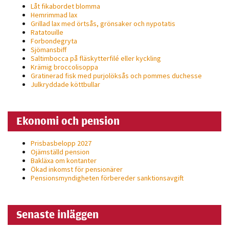
Låt fikabordet blomma
Hemrimmad lax
Grillad lax med örtsås, grönsaker och nypotatis
Ratatouille
Forbondegryta
Sjömansbiff
Saltimbocca på fläsk­ytterfilé eller kyckling
Krämig broccolisoppa
Gratinerad fisk med purjolöksås och pommes duchesse
Julkryddade köttbullar
Ekonomi och pension
Prisbasbelopp 2027
Ojämställd pension
Bakläxa om kontanter
Ökad inkomst för pensionärer
Pensionsmyndigheten förbereder sanktionsavgift
Senaste inläggen