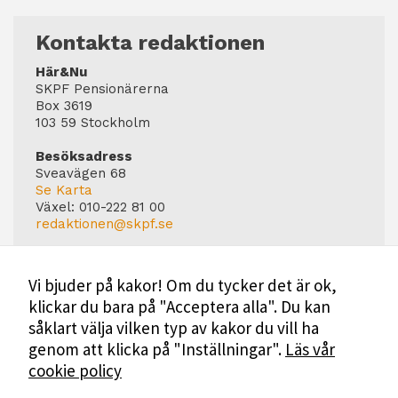
Kontakta redaktionen
Här&Nu
SKPF Pensionärerna
Box 3619
103 59 Stockholm
Besöksadress
Sveavägen 68
Se Karta
Växel:
010-222 81 00
redaktionen@skpf.se
Chefredaktör
Markus Dahlberg
Vi bjuder på kakor! Om du tycker det är ok,
Tel: 0720-88 17 17
klickar du bara på "Acceptera alla". Du kan
markus.dahlberg@skpf.se
såklart välja vilken typ av kakor du vill ha
Annonsering
genom att klicka på "Inställningar".
Läs vår
Swartling & Bergström Media
cookie policy
Birger Jarlsgatan 110
114 20 Stockholm