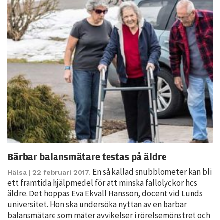
Statistik
För att vi ska
kunna
förbättra
hemsidans
funktionalitet
och
uppbyggnad,
baserat på
hur hemsidan
används.
Bärbar balansmätare testas på äldre
Upplevelse
En så kallad snubblometer kan bli
Hälsa
| 22 februari 2017.
För att vår
ett framtida hjälpmedel för att minska fallolyckor hos
hemsida ska
äldre. Det hoppas Eva Ekvall Hansson, docent vid Lunds
prestera så
universitet. Hon ska undersöka nyttan av en bärbar
bra som
balansmätare som mäter avvikelser i rörelsemönstret och