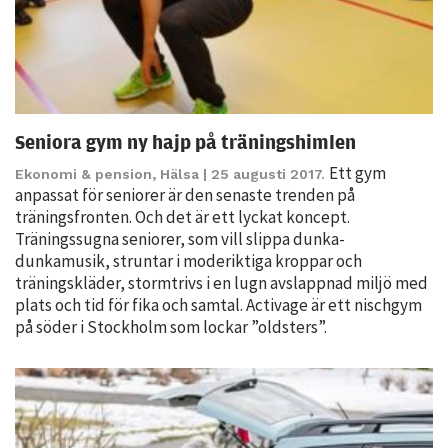
Seniora gym ny hajp på träningshimlen
Ett gym
Ekonomi & pension
,
Hälsa
| 25 augusti 2017.
anpassat för seniorer är den senaste trenden på
Nödvändiga
träningsfronten. Och det är ett lyckat koncept.
Dessa kakor
Träningssugna seniorer, som vill slippa dunka-
går inte att
dunkamusik, struntar i moderiktiga kroppar och
välja bort. De
träningskläder, stormtrivs i en lugn avslappnad miljö med
behövs för
plats och tid för fika och samtal. Activage är ett nischgym
att hemsidan
på söder i Stockholm som lockar ”oldsters”.
över huvud
taget ska
fungera.