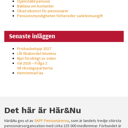
Ojämställd pension
personligt
Bakläxa om kontanter
Ökad inkomst för pensionärer
anpassat innehåll
Pensionsmyndigheten förbereder sanktionsavgift
och erbjudanden.
Senaste inläggen
Prisbasbelopp 2027
Låt fikabordet blomma
Njut försiktigt av solen
Val 2026 – Fråga 2
till riksdagspartierna
Hemrimmad lax
Det här är Här&Nu
Här&Nu ges ut av
SKPF Pensionärerna
, som är landets tredje största
pensionärsorganisation med cirka 155 000 medlemmar. Förbundet är