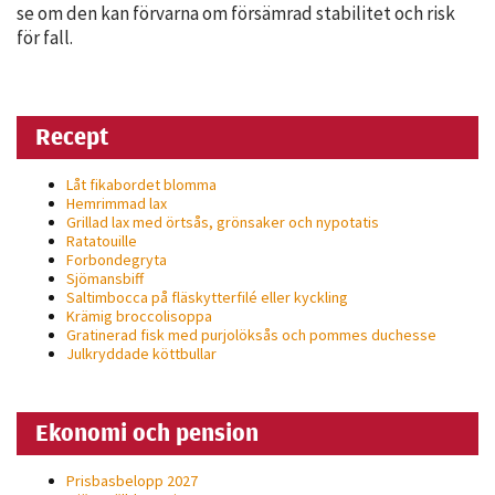
möjligt under
se om den kan förvarna om försämrad stabilitet och risk
ditt besök.
för fall.
Om du nekar
de här
kakorna
Recept
kommer viss
funktionalitet
Låt fikabordet blomma
att försvinna
Hemrimmad lax
från
Grillad lax med örtsås, grönsaker och nypotatis
Ratatouille
hemsidan.
Forbondegryta
Sjömansbiff
Saltimbocca på fläsk­ytterfilé eller kyckling
Krämig broccolisoppa
Marknadsföring
Gratinerad fisk med purjolöksås och pommes duchesse
Genom att dela
Julkryddade köttbullar
med dig av dina
intressen och ditt
Ekonomi och pension
beteende när du
surfar ökar du
Prisbasbelopp 2027
chansen att få se