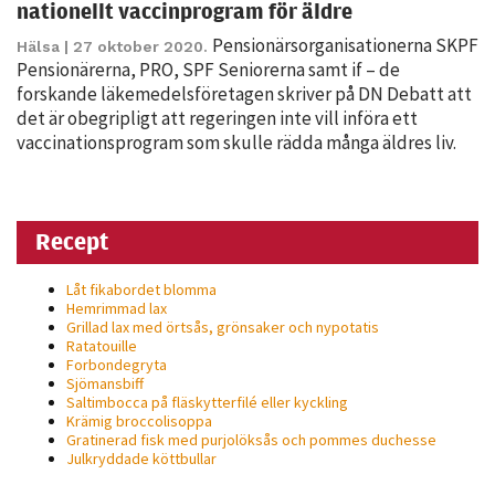
nationellt vaccinprogram för äldre
personligt
Pensionärsorganisationerna SKPF
anpassat innehåll
Hälsa
| 27 oktober 2020.
Pensionärerna, PRO, SPF Seniorerna samt if – de
och erbjudanden.
forskande läkemedelsföretagen skriver på DN Debatt att
det är obegripligt att regeringen inte vill införa ett
vaccinationsprogram som skulle rädda många äldres liv.
Recept
Låt fikabordet blomma
Hemrimmad lax
Grillad lax med örtsås, grönsaker och nypotatis
Ratatouille
Forbondegryta
Sjömansbiff
Saltimbocca på fläsk­ytterfilé eller kyckling
Krämig broccolisoppa
Gratinerad fisk med purjolöksås och pommes duchesse
Julkryddade köttbullar