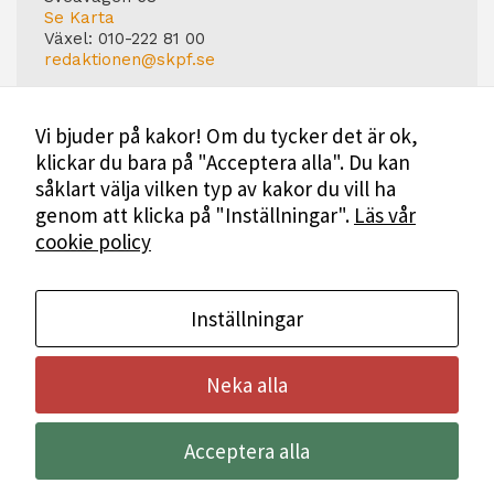
Se Karta
Växel:
010-222 81 00
redaktionen@skpf.se
Chefredaktör
Markus Dahlberg
Vi bjuder på kakor! Om du tycker det är ok,
Tel: 0720-88 17 17
klickar du bara på "Acceptera alla". Du kan
markus.dahlberg@skpf.se
såklart välja vilken typ av kakor du vill ha
Annonsering
genom att klicka på "Inställningar".
Läs vår
Swartling & Bergström Media
cookie policy
Birger Jarlsgatan 110
114 20 Stockholm
Tel: 08-545 160 60
Mer Information
Inställningar
Neka alla
Bli medlem i SKPF
Acceptera alla
Annonsera