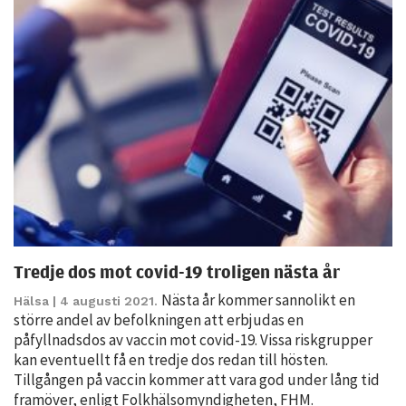
Statistik
För att vi ska
kunna
förbättra
hemsidans
funktionalitet
och
uppbyggnad,
baserat på
hur hemsidan
används.
Tredje dos mot covid-19 troligen nästa år
Nästa år kommer sannolikt en
Upplevelse
Hälsa
| 4 augusti 2021.
större andel av befolkningen att erbjudas en
För att vår
påfyllnadsdos av vaccin mot covid-19. Vissa riskgrupper
hemsida ska
kan eventuellt få en tredje dos redan till hösten.
prestera så
Tillgången på vaccin kommer att vara god under lång tid
bra som
framöver, enligt Folkhälsomyndigheten, FHM.