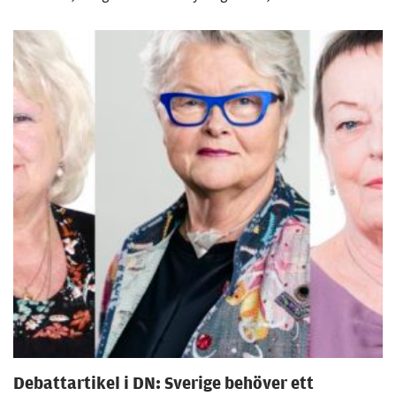
möjligt under
ditt besök.
Om du nekar
de här
kakorna
kommer viss
funktionalitet
att försvinna
från
hemsidan.
Marknadsföring
Genom att dela
med dig av dina
intressen och ditt
beteende när du
surfar ökar du
Debattartikel i DN: Sverige behöver ett
chansen att få se