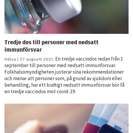
Tredje dos till personer med nedsatt
immunförsvar
En tredje vaccindos redan från 1
Hälsa
| 27 augusti 2021.
Nödvändiga
september till personer med nedsatt immunförsvar.
Dessa kakor
Folkhälsomyndigheten justerar sina rekommendationer
går inte att
och menar att personer som, på grund av sjukdom eller
välja bort. De
behandling, har ett kraftigt nedsatt immunförsvar bör få
behövs för
en tredje vaccindos mot covid-19.
att hemsidan
över huvud
taget ska
fungera.