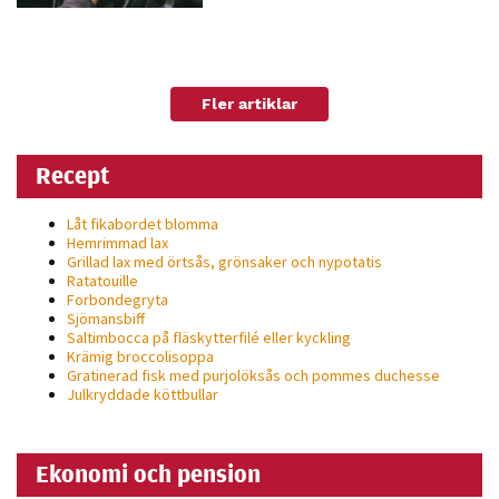
Fler artiklar
Recept
Låt fikabordet blomma
Hemrimmad lax
Grillad lax med örtsås, grönsaker och nypotatis
Ratatouille
Forbondegryta
Sjömansbiff
Saltimbocca på fläsk­ytterfilé eller kyckling
Krämig broccolisoppa
Gratinerad fisk med purjolöksås och pommes duchesse
Julkryddade köttbullar
Ekonomi och pension