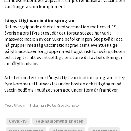
samt eventuellt ett adjuvanterat proteinbaserat vaccin som
möjligt under
kan fungera som komplement.
ditt besök.
Om du nekar
Långsiktigt vaccinationsprogram
de här
Det övergripande arbetet med vaccination mot covid-19 i
kakorna
Sverige görs i fyra steg, där det första steget har varit
kommer viss
massvaccination av den vuxna befolkningen. Steg två är att
funktionalitet
nå grupper med låg vaccinationsgrad samt eventuellt ge
påfyllnadsdoser för grupper med högst risk för svår sjukdom
att försvinna
och steg tre att eventuellt ge en större del av befolkningen
från
en påfyllnadsdos.
hemsidan.
Arbetet med ett mer långsiktigt vaccinationsprogram i steg
fyra kommer att utvecklas under hösten och tillgången på
Marknadsföring
vaccin bedöms i nuläget som god under flera år framöver.
Genom att dela
med dig av dina
Text
Ullacarin Tiderman
Foto
iStockphoto
intressen och ditt
beteende när du
Covid-19
Folkhälsomyndigheten
surfar ökar du
chansen att få se
Massvaccination
Påfyllnadsdos
Riskgrupper