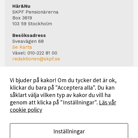
Här&Nu
SKPF Pensionärerna
Box 3619
103 59 Stockholm
Besöksadress
Sveavägen 68
Se Karta
Växel:
010-222 81 00
redaktionen@skpf.se
Chefredaktör
Markus Dahlberg
Vi bjuder på kakor! Om du tycker det är ok,
Tel: 0720-88 17 17
klickar du bara på "Acceptera alla". Du kan
markus.dahlberg@skpf.se
såklart välja vilken typ av kakor du vill ha
Annonsering
genom att klicka på "Inställningar".
Läs vår
Swartling & Bergström Media
cookie policy
Birger Jarlsgatan 110
114 20 Stockholm
Tel: 08-545 160 60
Mer Information
Inställningar