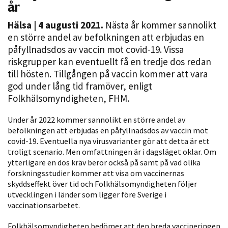
år
Hälsa
| 4 augusti 2021.
Nästa år kommer sannolikt
en större andel av befolkningen att erbjudas en
påfyllnadsdos av vaccin mot covid-19. Vissa
riskgrupper kan eventuellt få en tredje dos redan
till hösten. Tillgången på vaccin kommer att vara
god under lång tid framöver, enligt
Folkhälsomyndigheten, FHM.
Nödvändiga
Dessa kakor
Under år 2022 kommer sannolikt en större andel av
går inte att
befolkningen att erbjudas en påfyllnadsdos av vaccin mot
covid-19. Eventuella nya virusvarianter gör att detta är ett
välja bort. De
troligt scenario. Men omfattningen är i dagsläget oklar. Om
behövs för
ytterligare en dos kräv beror också på samt på vad olika
att hemsidan
forskningsstudier kommer att visa om vaccinernas
över huvud
skyddseffekt över tid och Folkhälsomyndigheten följer
taget ska
utvecklingen i länder som ligger före Sverige i
fungera.
vaccinationsarbetet.
Folkhälsomyndigheten bedömer att den breda vaccineringen