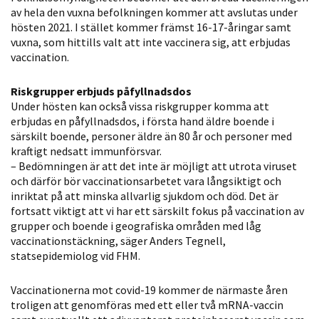
av hela den vuxna befolkningen kommer att avslutas under
Statistik
hösten 2021. I stället kommer främst 16-17-åringar samt
För att vi ska
vuxna, som hittills valt att inte vaccinera sig, att erbjudas
kunna
vaccination.
förbättra
hemsidans
Riskgrupper erbjuds påfyllnadsdos
funktionalitet
Under hösten kan också vissa riskgrupper komma att
och
erbjudas en påfyllnadsdos, i första hand äldre boende i
uppbyggnad,
särskilt boende, personer äldre än 80 år och personer med
kraftigt nedsatt immunförsvar.
baserat på
– Bedömningen är att det inte är möjligt att utrota viruset
hur hemsidan
och därför bör vaccinationsarbetet vara långsiktigt och
används.
inriktat på att minska allvarlig sjukdom och död. Det är
fortsatt viktigt att vi har ett särskilt fokus på vaccination av
grupper och boende i geografiska områden med låg
Upplevelse
vaccinationstäckning, säger Anders Tegnell,
statsepidemiolog vid FHM.
För att vår
hemsida ska
Vaccinationerna mot covid-19 kommer de närmaste åren
prestera så
troligen att genomföras med ett eller två mRNA-vaccin
bra som