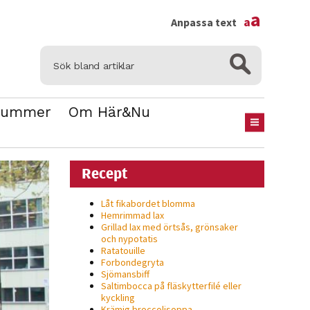
×
a
a
Anpassa text
Nummer
Om Här&Nu
Recept
Låt fikabordet blomma
Hemrimmad lax
Grillad lax med örtsås, grönsaker
och nypotatis
Ratatouille
Forbondegryta
Sjömansbiff
Saltimbocca på fläsk­ytterfilé eller
kyckling
Krämig broccolisoppa