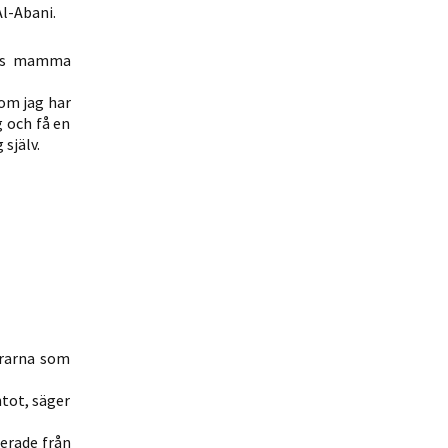
Al-Abani.
nnes mamma
som jag har
g och få en
själv.
drarna som
tot, säger
serade från