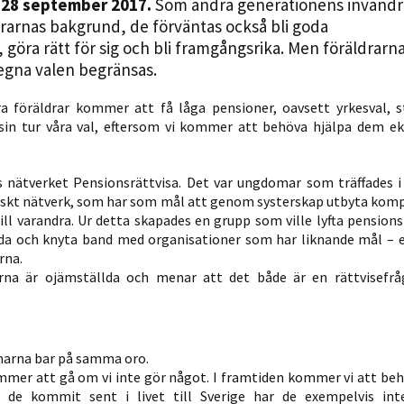
 28 september 2017.
Som andra generationens invandr
Statistik
drarnas bakgrund, de förväntas också bli goda
För att vi ska
öra rätt för sig och bli framgångsrika. Men föräldrarna
kunna
egna valen begränsas.
förbättra
hemsidans
ra föräldrar kommer att få låga pensioner, oavsett yrkesval, s
 sin tur våra val, eftersom vi kommer att behöva hjälpa dem e
funktionalitet
och
uppbyggnad,
s nätverket Pensionsrättvisa. Det var ungdomar som träffades i
baserat på
tiskt nätverk, som har som mål att genom systerskap utbyta kom
hur hemsidan
till varandra. Ur detta skapades en grupp som ville lyfta pension
används.
bilda och knyta band med organisationer som har liknande mål – 
rna.
erna är ojämställda och menar att det både är en rättvisefr
Upplevelse
För att vår
hemsida ska
marna bar på samma oro.
prestera så
kommer att gå om vi inte gör något. I framtiden kommer vi att be
bra som
m de kommit sent i livet till Sverige har de exempelvis inte