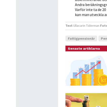
Andra beräkningsgr
Varför inte ta de 20
kan man utveckla a
Text
Ullacarin Tiderman
Fot
Fattigpensionär
Pen
Senaste artiklarna