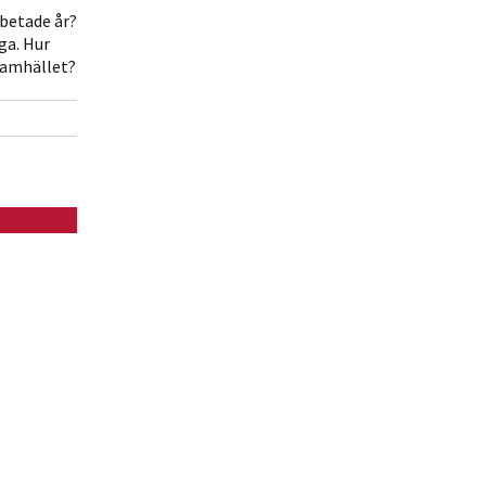
betade år?
ga. Hur
samhället?