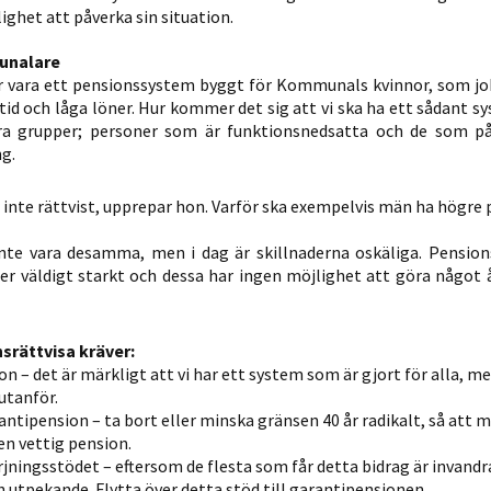
ighet att påverka sin situation.
personligt
anpassat innehåll
unalare
och erbjudanden.
ler vara ett pensionssystem byggt för Kommunals kvinnor, som j
id och låga löner. Hur kommer det sig att vi ska ha ett sådant s
dra grupper; personer som är funktionsnedsatta och de som p
g.
 inte rättvist, upprepar hon. Varför ska exempelvis män ha högre
nte vara desamma, men i dag är skillnaderna oskäliga. Pensio
per väldigt starkt och dessa har ingen möjlighet att göra något 
srättvisa kräver:
 – det är märkligt att vi har ett system som är gjort för alla, me
utanför.
antipension – ta bort eller minska gränsen 40 år radikalt, så att 
en vettig pension.
rjningsstödet – eftersom de flesta som får detta bidrag är invandr
 utpekande. Flytta över detta stöd till garantipensionen.