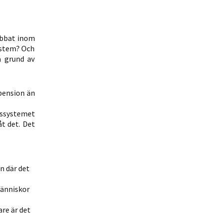
obbat inom
ystem? Och
å grund av
 pension än
nssystemet
åt det. Det
n där det
människor
are är det