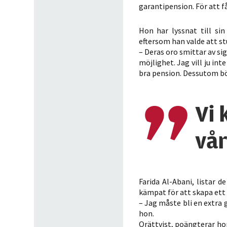
garantipension. För att f
Hon har lyssnat till s
eftersom han valde att st
– Deras oro smittar av si
möjlighet. Jag vill ju in
bra pension. Dessutom bör
Vi 
vår
Farida Al-Abani, listar
kämpat för att skapa ett b
– Jag måste bli en extra
hon.
Orättvist, poängterar hon