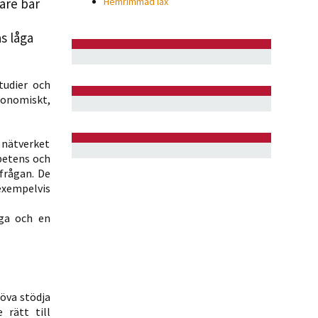
are bär
Hemrimmad lax
s låga
tudier och
konomiskt,
 nätverket
petens och
sfrågan. De
exempelvis
åga och en
höva stödja
 rätt till