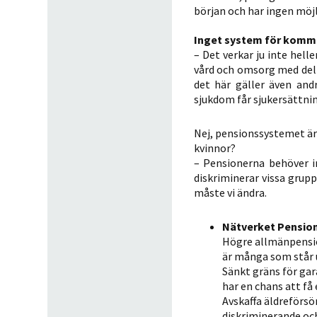
början och har ingen möjl
Inget system för komm
– Det verkar ju inte hel
vård och omsorg med delt
det här gäller även an
sjukdom får sjukersättnin
Nej, pensionssystemet är
kvinnor?
– Pensionerna behöver i
diskriminerar vissa grup
måste vi ändra.
Nätverket Pension
Högre allmänpension
är många som står 
Sänkt gräns för gar
har en chans att få 
Avskaffa äldreförsö
diskriminerande och