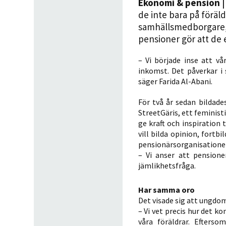
Ekonomi & pension
|
de inte bara på föräl
samhällsmedborgare, g
pensioner gör att de 
– Vi började inse att vå
inkomst. Det påverkar i
säger Farida Al-Abani.
För två år sedan bildade
StreetGäris, ett feminis
ge kraft och inspiration 
vill bilda opinion, fort
pensionärsorganisatione
– Vi anser att pension
jämlikhetsfråga.
Har samma oro
Det visade sig att ungdo
– Vi vet precis hur det 
våra föräldrar. Efterso