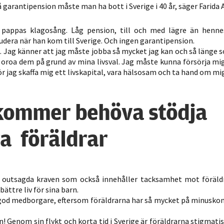
möjligt under
å garantipension måste man ha bott i Sverige i 40 år, säger Farida 
ditt besök.
Om du nekar
in pappas klagosång. Låg pension, till och med lägre än he
de här
udera när han kom till Sverige. Och ingen garantipension.
g. Jag känner att jag måste jobba så mycket jag kan och så länge 
kakorna
te oroa dem på grund av mina livsval. Jag måste kunna försörja mi
kommer viss
 jag skaffa mig ett livskapital, vara hälsosam och ta hand om mig 
funktionalitet
att försvinna
från
kommer behöva stödja
hemsidan.
a föräldrar
Marknadsföring
Genom att dela
med dig av dina
 de outsagda kraven som också innehåller tacksamhet mot föräl
intressen och ditt
ättre liv för sina barn.
beteende när du
 god medborgare, eftersom föräldrarna har så mycket på minuskon
surfar ökar du
chansen att få se
! Genom sin flykt och korta tid i Sverige är föräldrarna stigmati