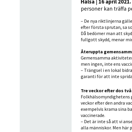
Hälsa
| 16 april 2021.
personer kan träffa p
– De nya riktlinjerna gäll
efter första sprutan, sa s
Då bedömer man att skydde
fullgott skydd, menar min
Återuppta gemensamma 
Gemensamma aktiviteter p
men ingen, inte ens vaccin
– Trängsel i en lokal bidr
garanti för att inte spri
Tre veckor efter dos två
Folkhälsomyndighetens ge
veckor efter den andra va
exempelvis krama sina bar
vaccinerade.
– Det är inte så att vi a
alla människor. Men här p