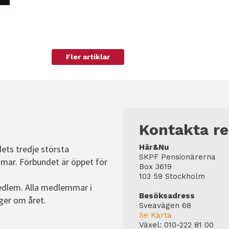
Fler artiklar
Kontakta r
Här&Nu
dets tredje största
SKPF Pensionärerna
mar. Förbundet är öppet för
Box 3619
103 59 Stockholm
edlem. Alla medlemmar i
Besöksadress
ger om året.
Sveavägen 68
Se Karta
Växel:
010-222 81 00