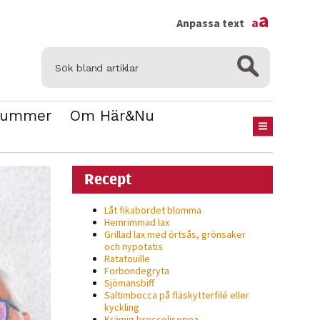
×
a
a
Anpassa text
Nummer
Om Här&Nu
Recept
Låt fikabordet blomma
Hemrimmad lax
Grillad lax med örtsås, grönsaker
och nypotatis
Ratatouille
Forbondegryta
Sjömansbiff
Saltimbocca på fläsk­ytterfilé eller
kyckling
Krämig broccolisoppa