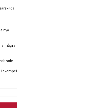
särskilda
de nya
har några
enderade
ll exempel