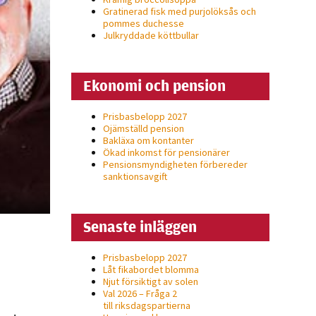
Gratinerad fisk med purjolöksås och
pommes duchesse
Julkryddade köttbullar
Ekonomi och pension
Prisbasbelopp 2027
Ojämställd pension
Bakläxa om kontanter
Ökad inkomst för pensionärer
Pensionsmyndigheten förbereder
sanktionsavgift
Senaste inläggen
Prisbasbelopp 2027
Låt fikabordet blomma
Njut försiktigt av solen
Val 2026 – Fråga 2
till riksdagspartierna