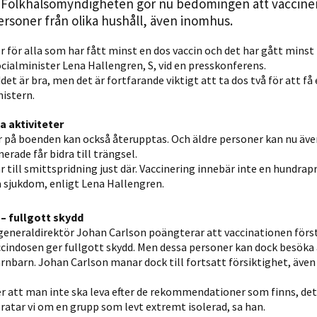
Folkhälsomyndigheten gör nu bedömingen att vaccine
Statistik
ersoner från olika hushåll, även inomhus.
För att vi ska
kunna
er för alla som har fått minst en dos vaccin och det har gått minst
ocialminister Lena Hallengren, S, vid en presskonferens.
förbättra
t är bra, men det är fortfarande viktigt att ta dos två för att få 
hemsidans
istern.
funktionalitet
och
aktiviteter
uppbyggnad,
å boenden kan också återupptas. Och äldre personer kan nu äve
baserat på
erade får bidra till trängsel.
ar till smittspridning just där. Vaccinering innebär inte en hundra
hur hemsidan
da sjukdom, enligt Lena Hallengren.
används.
 – fullgott skydd
neraldirektör Johan Carlson poängterar att vaccinationen först
Upplevelse
ccindosen ger fullgott skydd. Men dessa personer kan dock besöka
För att vår
nbarn. Johan Carlson manar dock till fortsatt försiktighet, även
hemsida ska
prestera så
nser att man inte ska leva efter de rekommendationer som finns, det
bra som
ratar vi om en grupp som levt extremt isolerad, sa han.