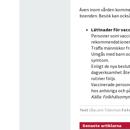
Även inom vården kommer 
boenden. Besök kan också
Lättnader för vac
Personer som vaccin
rekommendationer
Träffa människor fr
Umgås med barn och
symtom.
Enligt de nya besl
dagverksamhet åter
rutiner följs.
Vaccinerade person
hos anhöriga och på
Källa: Folkhälsomy
Text
Ullacarin Tiderman
Fot
Senaste artiklarna