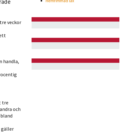
rade
Hemrimmad lax
 tre veckor
ett
n handla,
procentig
 tre
 andra och
 bland
 gäller