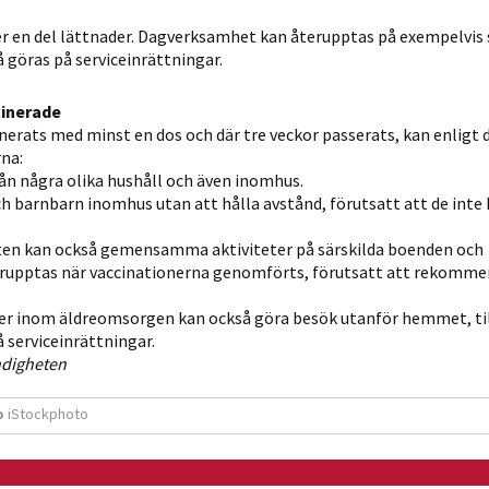
möjligt under
ditt besök.
en del lättnader. Dagverksamhet kan återupptas på exempelvis 
 göras på serviceinrättningar.
Om du nekar
de här
cinerade
kakorna
erats med minst en dos och där tre veckor passerats, kan enligt 
kommer viss
na:
funktionalitet
ån några olika hushåll och även inomhus.
att försvinna
 barnbarn inomhus utan att hålla avstånd, förutsatt att de inte 
från
hemsidan.
uten kan också gemensamma aktiviteter på särskilda boenden och
upptas när vaccinationerna genomförts, förutsatt att rekomm
er inom äldreomsorgen kan också göra besök utanför hemmet, ti
Marknadsföring
 serviceinrättningar.
Genom att dela
ndigheten
med dig av dina
intressen och ditt
o
iStockphoto
beteende när du
surfar ökar du
chansen att få se