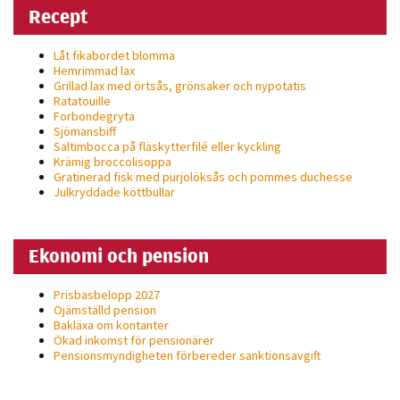
Recept
Låt fikabordet blomma
Hemrimmad lax
Grillad lax med örtsås, grönsaker och nypotatis
Ratatouille
Forbondegryta
Sjömansbiff
Saltimbocca på fläsk­ytterfilé eller kyckling
Krämig broccolisoppa
Gratinerad fisk med purjolöksås och pommes duchesse
Julkryddade köttbullar
Ekonomi och pension
Prisbasbelopp 2027
Ojämställd pension
Bakläxa om kontanter
Ökad inkomst för pensionärer
Pensionsmyndigheten förbereder sanktionsavgift