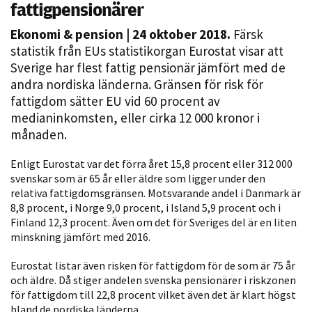
fattigpensionärer
Ekonomi & pension
| 24 oktober 2018.
Färsk
statistik från EUs statistikorgan Eurostat visar att
Sverige har flest fattig pensionär jämfört med de
andra nordiska länderna. Gränsen för risk för
fattigdom sätter EU vid 60 procent av
medianinkomsten, eller cirka 12 000 kronor i
månaden.
Nödvändiga
Dessa kakor
Enligt Eurostat var det förra året 15,8 procent eller 312 000
går inte att
svenskar som är 65 år eller äldre som ligger under den
relativa fattigdomsgränsen. Motsvarande andel i Danmark är
välja bort. De
8,8 procent, i Norge 9,0 procent, i Island 5,9 procent och i
behövs för
Finland 12,3 procent. Även om det för Sveriges del är en liten
att hemsidan
minskning jämfört med 2016.
över huvud
taget ska
Eurostat listar även risken för fattigdom för de som är 75 år
fungera.
och äldre. Då stiger andelen svenska pensionärer i riskzonen
för fattigdom till 22,8 procent vilket även det är klart högst
bland de nordiska länderna.