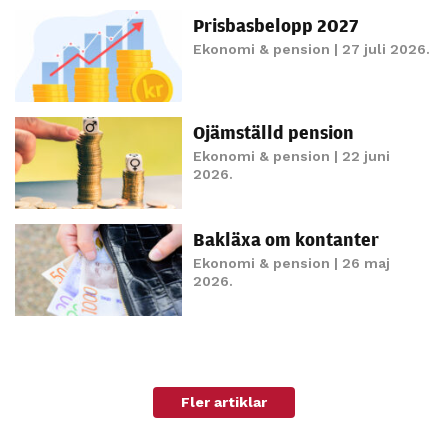
personligt
Prisbasbelopp 2027
anpassat innehåll
Ekonomi & pension
| 27 juli 2026.
och erbjudanden.
Ojämställd pension
Ekonomi & pension
| 22 juni
2026.
Bakläxa om kontanter
Ekonomi & pension
| 26 maj
2026.
Fler artiklar