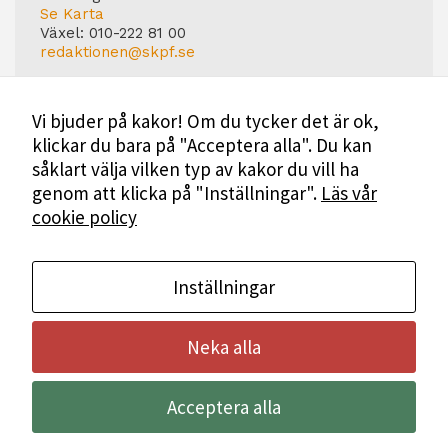
Se Karta
Växel:
010-222 81 00
redaktionen@skpf.se
Chefredaktör
Markus Dahlberg
Vi bjuder på kakor! Om du tycker det är ok,
Tel: 0720-88 17 17
klickar du bara på "Acceptera alla". Du kan
markus.dahlberg@skpf.se
såklart välja vilken typ av kakor du vill ha
Annonsering
genom att klicka på "Inställningar".
Läs vår
Swartling & Bergström Media
cookie policy
Birger Jarlsgatan 110
114 20 Stockholm
Tel: 08-545 160 60
Mer Information
Inställningar
Neka alla
Bli medlem i SKPF
Acceptera alla
Annonsera