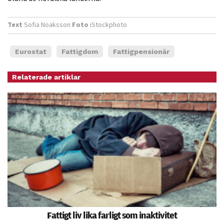
Statistik
För att vi ska
Text
Sofia Noaksson
Foto
iStockphoto
kunna
förbättra
Eurostat
Fattigdom
Fattigpensionär
hemsidans
funktionalitet
Relaterade artiklar
och
uppbyggnad,
baserat på
hur hemsidan
används.
Upplevelse
För att vår
hemsida ska
prestera så
Fattigt liv lika farligt som inaktivitet
bra som