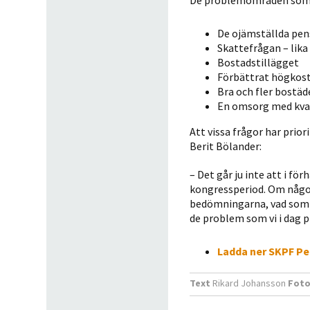
De problemområden som h
De ojämställda pen
Skattefrågan – lika
Bostadstillägget
Förbättrat högkost
Bra och fler bostäde
En omsorg med kval
Att vissa frågor har prio
Berit Bölander:
– Det går ju inte att i fö
kongressperiod. Om något
bedömningarna, vad som be
de problem som vi i dag pr
Ladda ner SKPF Pe
Text
Rikard Johansson
Fot