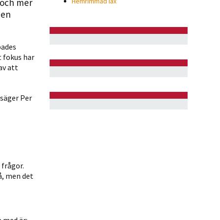
 och mer
Hemrimmad lax
 en
bades
 fokus har
av att
 säger Per
frågor.
å, men det