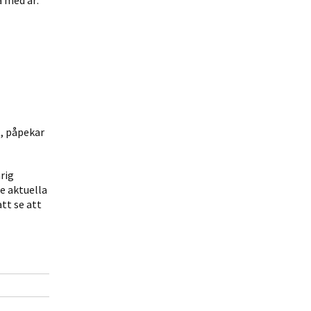
 med är:
t, påpekar
rig
e aktuella
tt se att