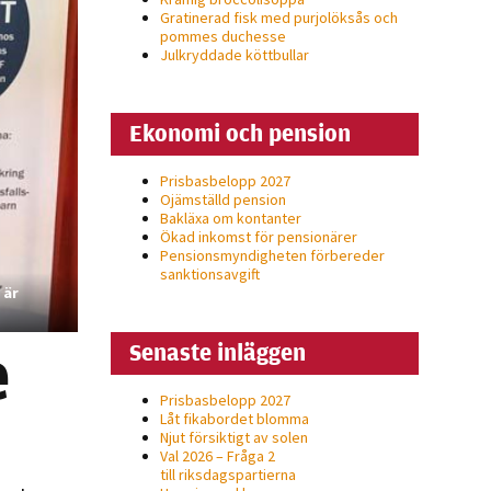
Gratinerad fisk med purjolöksås och
pommes duchesse
Julkryddade köttbullar
Ekonomi och pension
Prisbasbelopp 2027
Ojämställd pension
Bakläxa om kontanter
Ökad inkomst för pensionärer
Pensionsmyndigheten förbereder
sanktionsavgift
 är
e
Senaste inläggen
Prisbasbelopp 2027
Låt fikabordet blomma
Njut försiktigt av solen
Val 2026 – Fråga 2
till riksdagspartierna