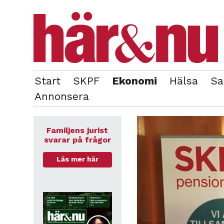
Start
SKPF
Ekonomi
Hälsa
Sa
OM REDAKTIONEN
TIDIGARE NUMMER
Annonsera
Familjens jurist
svarar på frågor
Läs mer här