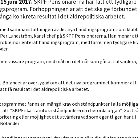
 15 juni 2017.
SKPF Pensionärerna har fått ett tydligare
Statistik
gsprogram. Förhoppningen är att det ska ge förbundet
För att vi ska
ånga konkreta resultat i det äldrepolitiska arbetet.
kunna
förbättra
t med sammanställningen av det nya handlingsprogram som klub
Per Lundström, kanslichef på SKPF Pensionärerna. Han menar att
hemsidans
 problemorienterat handlingsprogram, med färre men tydligare kr
funktionalitet
oden.
och
uppbyggnad,
e men vassare program, med mål och delmål som går att utvärdera,
baserat på
hur hemsidan
används.
t Bölander är övertygad om att det nya programmet kommer att
tt få resultat i det äldrepolitiska arbetet.
Upplevelse
gsprogrammet fanns en mängd krav och ståndpunkter i alla möjliga 
i att ”SKPF ska framföra ståndpunkterna i berörda organ”. Gott s
För att vår
ioritering eller möjlighet att utvärdera vad som egentligen hänt i
hemsida ska
 Bölander
prestera så
bra som