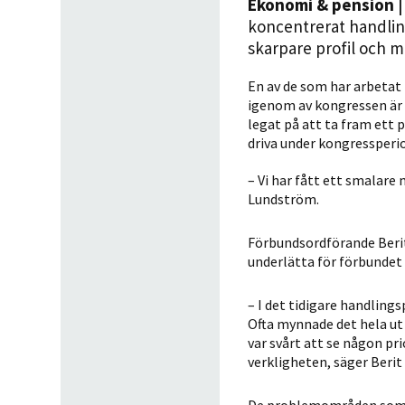
Ekonomi & pension
|
koncentrerat handlin
skarpare profil och m
En av de som har arbeta
igenom av kongressen är 
legat på att ta fram ett
driva under kongressperi
– Vi har fått ett smalar
Lundström.
Förbundsordförande Beri
underlätta för förbundet a
– I det tidigare handlin
Ofta mynnade det hela ut 
var svårt att se någon pr
verkligheten, säger Berit