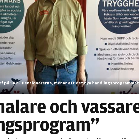
Nödvändiga
Dessa kakor
går inte att
ef på SKPF Pensionärerna, menar att det nya handlingsprogrammet
välja bort. De
behövs för
malare och vassar
att hemsidan
över huvud
ingsprogram”
taget ska
fungera.