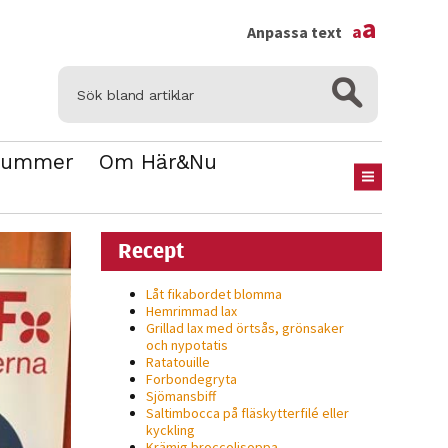
×
a
a
Anpassa text
Nummer
Om Här&Nu
Recept
Låt fikabordet blomma
Hemrimmad lax
Grillad lax med örtsås, grönsaker
och nypotatis
Ratatouille
Forbondegryta
Sjömansbiff
Saltimbocca på fläsk­ytterfilé eller
kyckling
Krämig broccolisoppa