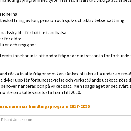
andlingsprogrammet lyfter fram som särskilt viktiga att arbeta
möjligt under
ditt besök.
sionerna
Om du nekar
 beskattning av lön, pension och sjuk- och aktivitetsersättning
de här
kakorna
nadsskydd – för bättre tandhälsa
kommer viss
r för äldre
funktionalitet
itet och trygghet
att försvinna
riterats innebär inte att andra frågor är ointressanta för förbunde
från
hemsidan.
rhand täcka in alla frågor som kan tänkas bli aktuella under en tre-å
 dyker upp får förbundsstyrelse och verkställande utskott göra d
höver hanteras och på vilket sätt. Men i dagsläget är det svårt a
Marknadsföring
ioriterar skulle vara lösta fram till 2020.
Genom att dela
med dig av dina
nsionärernas handlingsprogram 2017-2020
intressen och ditt
beteende när du
o
Rikard Johansson
surfar ökar du
chansen att få se