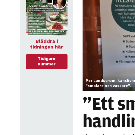
Bläddra i
tidningen här
Tidigare
nummer
Per Lundström, kanslich
"smalare och vassare".
”Ett s
handl