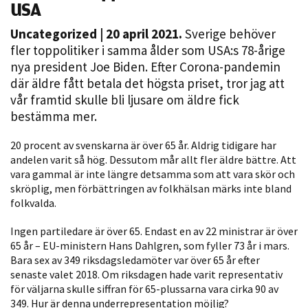
USA
Uncategorized
| 20 april 2021.
Sverige behöver
fler toppolitiker i samma ålder som USA:s 78-årige
nya president Joe Biden. Efter Corona-pandemin
där äldre fått betala det högsta priset, tror jag att
vår framtid skulle bli ljusare om äldre fick
bestämma mer.
Nödvändiga
20 procent av svenskarna är över 65 år. Aldrig tidigare har
Dessa kakor
andelen varit så hög. Dessutom mår allt fler äldre bättre. Att
vara gammal är inte längre detsamma som att vara skör och
går inte att
skröplig, men förbättringen av folkhälsan märks inte bland
välja bort. De
folkvalda.
behövs för
att hemsidan
Ingen partiledare är över 65. Endast en av 22 ministrar är över
över huvud
65 år – EU-ministern Hans Dahlgren, som fyller 73 år i mars.
taget ska
Bara sex av 349 riksdagsledamöter var över 65 år efter
fungera.
senaste valet 2018. Om riksdagen hade varit representativ
för väljarna skulle siffran för 65-plussarna vara cirka 90 av
349. Hur är denna underrepresentation möjlig?