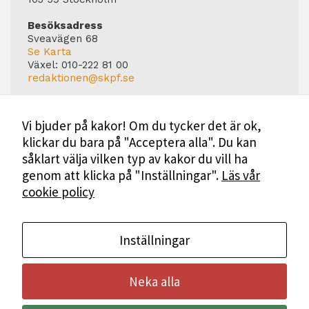
Besöksadress
Sveavägen 68
Se Karta
Växel:
010-222 81 00
redaktionen@skpf.se
Chefredaktör
Markus Dahlberg
Vi bjuder på kakor! Om du tycker det är ok,
Tel: 0720-88 17 17
klickar du bara på "Acceptera alla". Du kan
markus.dahlberg@skpf.se
såklart välja vilken typ av kakor du vill ha
Annonsering
genom att klicka på "Inställningar".
Läs vår
Swartling & Bergström Media
cookie policy
Birger Jarlsgatan 110
114 20 Stockholm
Tel: 08-545 160 60
Mer Information
Inställningar
Neka alla
Bli medlem i SKPF