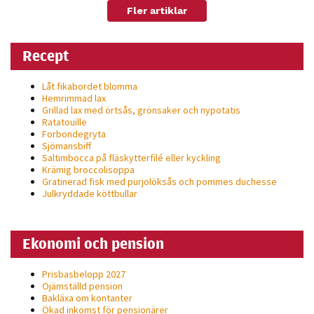
Fler artiklar
Recept
Låt fikabordet blomma
Hemrimmad lax
Grillad lax med örtsås, grönsaker och nypotatis
Ratatouille
Forbondegryta
Sjömansbiff
Saltimbocca på fläsk­ytterfilé eller kyckling
Krämig broccolisoppa
Gratinerad fisk med purjolöksås och pommes duchesse
Julkryddade köttbullar
Ekonomi och pension
Prisbasbelopp 2027
Ojämställd pension
Bakläxa om kontanter
Ökad inkomst för pensionärer