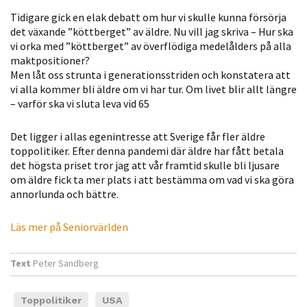
möjligt under
Tidigare gick en elak debatt om hur vi skulle kunna försörja
ditt besök.
det växande ”köttberget” av äldre. Nu vill jag skriva – Hur ska
Om du nekar
vi orka med ”köttberget” av överflödiga medelålders på alla
de här
maktpositioner?
kakorna
Men låt oss strunta i generationsstriden och konstatera att
kommer viss
vi alla kommer bli äldre om vi har tur. Om livet blir allt längre
– varför ska vi sluta leva vid 65
funktionalitet
att försvinna
Det ligger i allas egenintresse att Sverige får fler äldre
från
toppolitiker. Efter denna pandemi där äldre har fått betala
hemsidan.
det högsta priset tror jag att vår framtid skulle bli ljusare
om äldre fick ta mer plats i att bestämma om vad vi ska göra
annorlunda och bättre.
Marknadsföring
Genom att dela
Läs mer på Seniorvärlden
med dig av dina
intressen och ditt
Text
Peter Sandberg
beteende när du
surfar ökar du
Toppolitiker
USA
chansen att få se