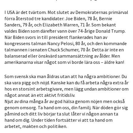
Statistik
I USA är det tvärtom. Mot slutet av Demokraternas primärval
För att vi ska
förra återstod tre kandidater: Joe Biden, 78 år, Bernie
kunna
Sanders, 79 år, och Elizabeth Warren, 71 år. Som bekant
förbättra
valdes Biden som därefter vann över 74-årige Donald Trump.
hemsidans
När Biden svors in till president flankerades han av
funktionalitet
kongressens talman Nancy Pelosi, 80 år, och den kommande
och
talmannen i senaten Chuck Schumer, 70 år. Detta är inte en
balanserad eller önskvärd sammansättning av ålder. Men
uppbyggnad,
amerikanarna visar något som vi borde lära oss – äldre kan!
baserat på
hur hemsidan
Som svensk ska man åldras utan att ha några ambitioner. Du
används.
ska vara pigg och nöjd. Kanske kan du få arbeta några extra år
hos en storsint arbetsgivare, men lägg undan ambitioner om
något annat än ett aktivt fritidsliv.
Upplevelse
Njut av dina många år av god hälsa genom nöjen men också
För att vår
genom omsorg. Ta hand om oss, din familj. När döden gör sig
påmind och ditt liv börjar ta slut låter vi någon annan ta
hemsida ska
hand om dig. Under tiden fortsätter vi att ta hand om
prestera så
arbetet, makten och politiken.
bra som