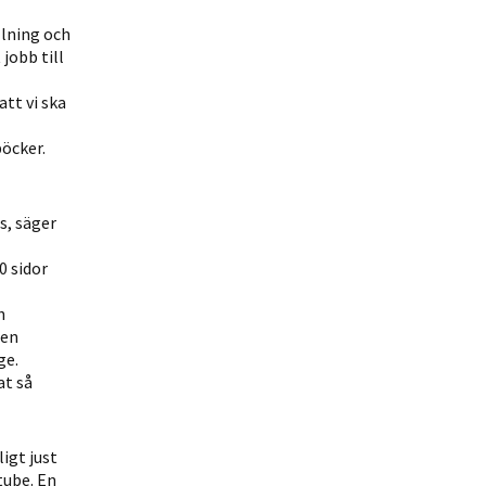
lning och
jobb till
att vi ska
öcker.
s, säger
0 sidor
h
 en
ge.
at så
igt just
tube. En