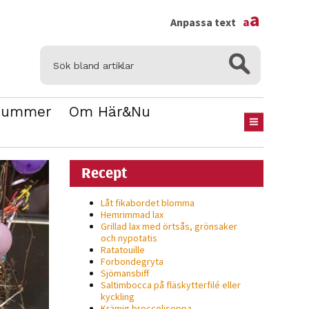
×
a
a
Anpassa text
Nummer
Om Här&Nu
Recept
Låt fikabordet blomma
Hemrimmad lax
Grillad lax med örtsås, grönsaker
och nypotatis
Ratatouille
Forbondegryta
Sjömansbiff
Saltimbocca på fläsk­ytterfilé eller
kyckling
Krämig broccolisoppa