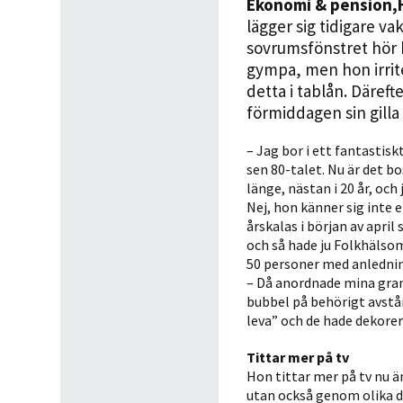
Ekonomi & pension
,
lägger sig tidigare va
sovrumsfönstret hör h
gympa, men hon irrite
detta i tablån. Däre
förmiddagen sin gilla
– Jag bor i ett fantastis
sen 80-talet. Nu är det b
länge, nästan i 20 år, och 
Nej, hon känner sig inte 
årskalas i början av april
och så hade ju Folkhälso
50 personer med anlednin
– Då anordnade mina grann
bubbel på behörigt avstån
leva” och de hade dekore
Tittar mer på tv
Hon tittar mer på tv nu ä
utan också genom olika di