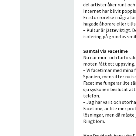
del artister åker runt oc
Internet har blivit poppis
En stor rörelse i några l
hugade åhörare eller til
– Kultur är jätteviktigt. 
isolering på grund av smi
Samtal via Facetime
Nu när mor- och farföräld
möten fått ett uppsving.
– Vi facetimar med mina fö
Spanien, men sitter nu is
Facetime fungerar lite sä
sju syskonen beslutat att
telefon.
– Jag har varit och stor
Facetime, är lite mer pro
lösningar, men då måste ja
Ringblom.
Men David och hans vän E