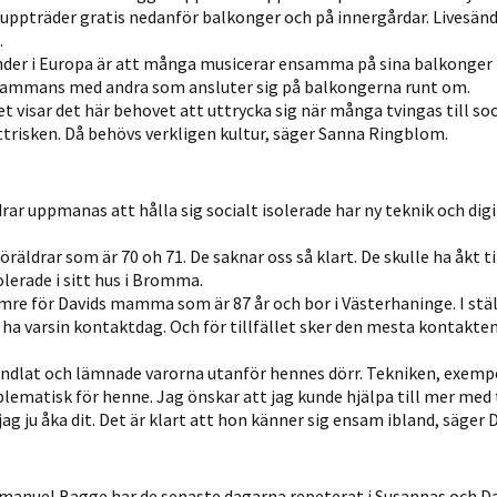
h uppträder gratis nedanför balkonger och på innergårdar. Livesän
.
änder i Europa är att många musicerar ensamma på sina balkonger 
lsammans med andra som ansluter sig på balkongerna runt om.
Det visar det här behovet att uttrycka sig när många tvingas till soc
ttrisken. Då behövs verkligen kultur, säger Sanna Ringblom.
rar uppmanas att hålla sig socialt isolerade har ny teknik och digi
räldrar som är 70 oh 71. De saknar oss så klart. De skulle ha åkt till
olerade i sitt hus i Bromma.
mre för Davids mamma som är 87 år och bor i Västerhaninge. I stäl
 ha varsin kontaktdag. Och för tillfället sker den mesta kontakten
handlat och lämnade varorna utanför hennes dörr. Tekniken, exemp
blematisk för henne. Jag önskar att jag kunde hjälpa till mer med
g ju åka dit. Det är klart att hon känner sig ensam ibland, säger 
manuel Bagge har de senaste dagarna repeterat i Susannas och Da