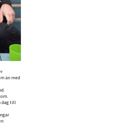
er
 om än med
nd.
lom.
dag till
ingar
en