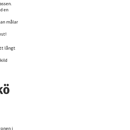
assen.
ed en
man målar
est!
tt långt
kild
kö
gonen i