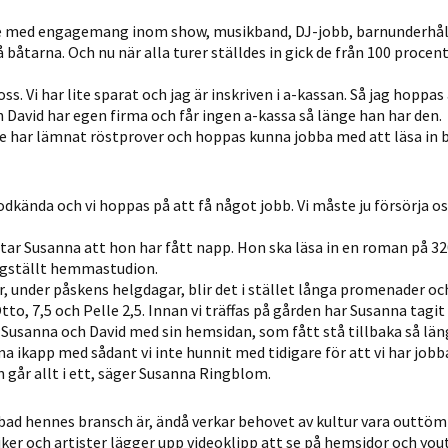
re med engagemang inom show, musikband, DJ-jobb, barnunderhål
 båtarna. Och nu när alla turer ställdes in gick de från 100 procent 
oss. Vi har lite sparat och jag är inskriven i a-kassan. Så jag hoppas 
n David har egen firma och får ingen a-kassa så länge han har den.
De har lämnat röstprover och hoppas kunna jobba med att läsa in b
godkända och vi hoppas på att få något jobb. Vi måste ju försörja os
ar Susanna att hon har fått napp. Hon ska läsa in en roman på 32
digställt hemmastudion.
er, under påskens helgdagar, blir det i stället långa promenader oc
to, 7,5 och Pelle 2,5. Innan vi träffas på gården har Susanna tagit
 Susanna och David med sin hemsidan, som fått stå tillbaka så län
ma ikapp med sådant vi inte hunnit med tidigare för att vi har jobb
går allt i ett, säger Susanna Ringblom.
ad hennes bransch är, ändå verkar behovet av kultur vara outtöml
siker och artister lägger upp videoklipp att se på hemsidor och you