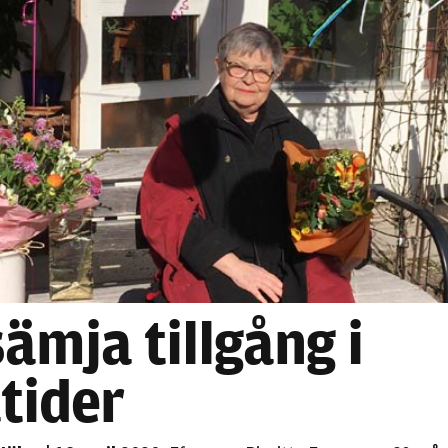
Nödvändiga
Dessa kakor
går inte att
välja bort. De
behövs för
ämja tillgång i
att hemsidan
över huvud
tider
taget ska
fungera.