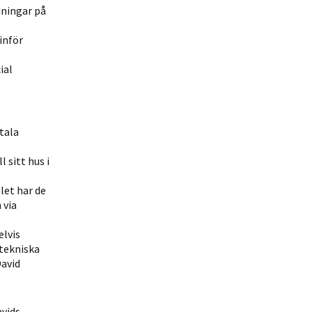
dningar på
inför
ial
tala
 sitt hus i
let har de
 via
elvis
 tekniska
David
vids