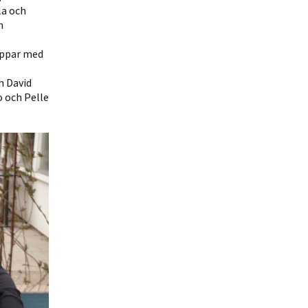
la och
h
lappar med
h David
 och Pelle