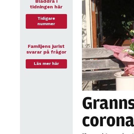
Bläddra i
tidningen här
Tidigare
nummer
Familjens jurist
svarar på frågor
Läs mer här
Granns
corona