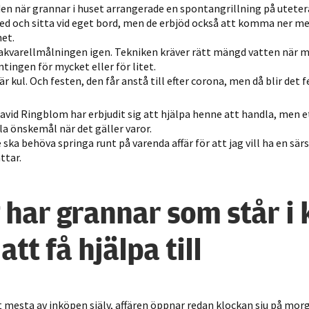
möjligt under
en när grannar i huset arrangerade en spontangrillning på uteter
ditt besök.
 med och sitta vid eget bord, men de erbjöd också att komma ner m
het.
Om du nekar
 akvarellmålningen igen. Tekniken kräver rätt mängd vatten när 
de här
ntingen för mycket eller för litet.
kakorna
r kul. Och festen, den får anstå till efter corona, men då blir det f
kommer viss
funktionalitet
vid Ringblom har erbjudit sig att hjälpa henne att handla, men e
att försvinna
la önskemål när det gäller varor.
från
de ska behöva springa runt på varenda affär för att jag vill ha en särs
hemsidan.
ttar.
 har grannar som står i 
Marknadsföring
Genom att dela
 att få hjälpa till
med dig av dina
intressen och ditt
beteende när du
surfar ökar du
chansen att få se
t mesta av inköpen själv, affären öppnar redan klockan sju på mor