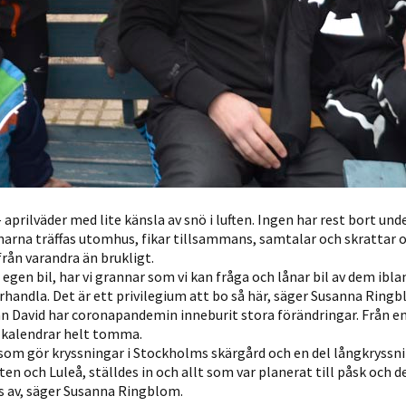
– aprilväder med lite känsla av snö i luften. Ingen har rest bort und
arna träffas utomhus, fikar tillsammans, samtalar och skrattar
från varandra än brukligt.
 egen bil, har vi grannar som vi kan fråga och lånar bil av dem ibla
andla. Det är ett privilegium att bo så här, säger Susanna Ringb
 David har coronapandemin inneburit stora förändringar. Från en 
 kalendrar helt tomma.
, som gör kryssningar i Stockholms skärgård och en del långkryssn
en och Luleå, ställdes in och allt som var planerat till påsk och d
av, säger Susanna Ringblom.