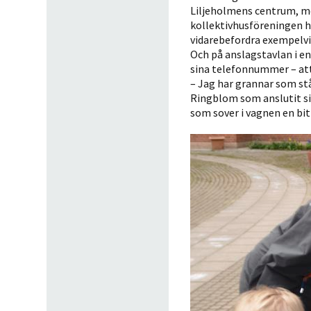
Liljeholmens centrum, men
kollektivhusföreningen h
vidarebefordra exempelvi
Och på anslagstavlan i en
sina telefonnummer – att
– Jag har grannar som står
Ringblom som anslutit s
som sover i vagnen en bit