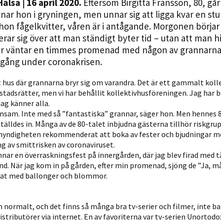
Hälsa
| 16 april 2020.
Eftersom Birgitta Fransson, 80, går
Statistik
knar hon i gryningen, men unnar sig att ligga kvar en st
För att vi ska
on fågelkvitter, våren är i antågande. Morgonen börjar
kunna
rar sig över att man ständigt byter tid – utan att man hi
förbättra
fter väntar en timmes promenad med någon av grannarna.
hemsidans
 gång under coronakrisen.
funktionalitet
och
kt hus där grannarna bryr sig om varandra. Det är ett gammalt koll
ostadsrätter, men vi har behållit kollektivhusföreningen. Jag har 
uppbyggnad,
jag känner alla.
baserat på
ensam. Inte med så ”fantastiska” grannar, säger hon. Men hennes 
hur hemsidan
 ställdes in. Många av de 80-talet inbjudna gästerna tillhör riskgru
används.
myndigheten rekommenderat att boka av fester och bjudningar me
g av smittrisken av coronaviruset.
ar en överraskningsfest på innergården, där jag blev firad med t
Upplevelse
d. När jag kom in på gården, efter min promenad, sjöng de ”Ja, m
rat med ballonger och blommor.
För att vår
hemsida ska
prestera så
n normalt, och det finns så många bra tv-serier och filmer, inte ba
bra som
stributörer via internet. En av favoriterna var tv-serien Unortodo