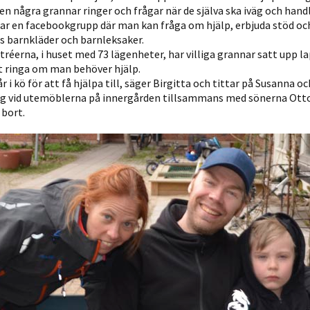
 några grannar ringer och frågar när de själva ska iväg och hand
personligt
ar en facebookgrupp där man kan fråga om hjälp, erbjuda stöd oc
anpassat innehåll
s barnkläder och barnleksaker.
och erbjudanden.
tréerna, i huset med 73 lägenheter, har villiga grannar satt upp 
 ringa om man behöver hjälp.
 i kö för att få hjälpa till, säger Birgitta och tittar på Susanna oc
ig vid utemöblerna på innergården tillsammans med sönerna Otto
 bort.