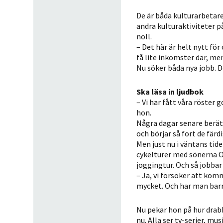
De är båda kulturarbeta
andra kulturaktiviteter på
noll.
– Det här är helt nytt för 
få lite inkomster där, me
Nu söker båda nya jobb. 
Ska läsa in ljudbok
– Vi har fått våra röster 
hon.
Några dagar senare berätt
och börjar så fort de fär
Men just nu i väntans tid
cykelturer med sönerna Ot
joggingtur. Och så jobbar
– Ja, vi försöker att kom
mycket. Och har man barn 
Nu pekar hon på hur drabb
nu. Alla ser tv-serier, mu