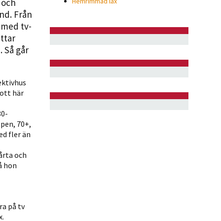
 och
Hemrimmad lax
und. Från
 med tv-
ttar
 Så går
ektivhus
bott här
80-
ppen, 70+,
d fler än
årta och
å hon
ra på tv
x.