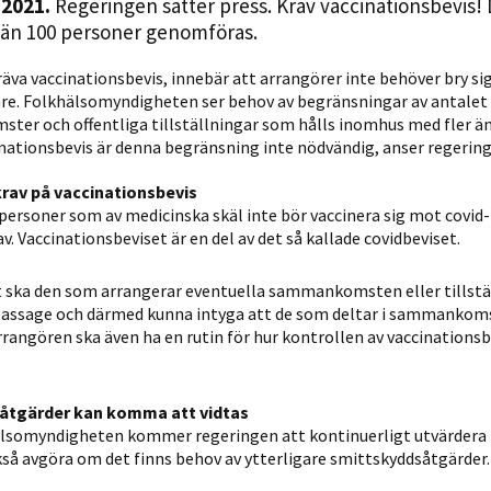
2021.
Regeringen sätter press. Krav vaccinationsbevis!
Statistik
än 100 personer genomföras.
För att vi ska
kunna
äva vaccinationsbevis, innebär att arrangörer inte behöver bry si
re. Folkhälsomyndigheten ser behov av begränsningar av antalet
förbättra
er och offentliga tillställningar som hålls inomhus med fler än
hemsidans
nationsbevis är denna begränsning inte nödvändig, anser regering
funktionalitet
och
rav på vaccinationsbevis
uppbyggnad,
personer som av medicinska skäl inte bör vaccinera sig mot covid-
baserat på
. Vaccinationsbeviset är en del av det så kallade covidbeviset.
hur hemsidan
används.
t ska den som arrangerar eventuella sammankomsten eller tillst
npassage och därmed kunna intyga att de som deltar i sammankom
rrangören ska även ha en rutin för hur kontrollen av vaccinationsb
Upplevelse
För att vår
såtgärder kan komma att vidtas
hemsida ska
somyndigheten kommer regeringen att kontinuerligt utvärdera l
prestera så
så avgöra om det finns behov av ytterligare smittskyddsåtgärder.
bra som