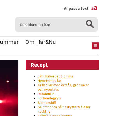
×
a
a
Anpassa text
Nummer
Om Här&Nu
Recept
Låt fikabordet blomma
Hemrimmad lax
Grillad lax med örtsås, grönsaker
och nypotatis
Ratatouille
Forbondegryta
Sjömansbiff
Saltimbocca på fläsk­ytterfilé eller
kyckling
Krämig broccolisoppa