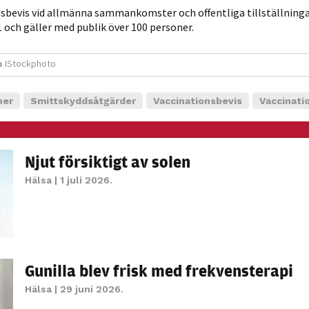
möjligt under
sbevis vid allmänna sammankomster och offentliga tillställningar
ditt besök.
 och gäller med publik över 100 personer.
Om du nekar
de här
o
IStockphoto
kakorna
kommer viss
ner
Smittskyddsåtgärder
Vaccinationsbevis
Vaccinati
funktionalitet
att försvinna
från
hemsidan.
Njut försiktigt av solen
Hälsa
| 1 juli 2026.
Marknadsföring
Genom att dela
med dig av dina
intressen och ditt
Gunilla blev frisk med frekvensterapi
beteende när du
surfar ökar du
Hälsa
| 29 juni 2026.
chansen att få se