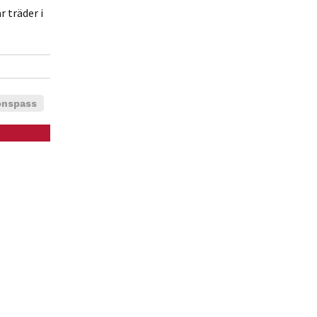
 träder i
onspass