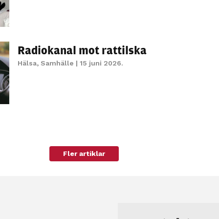
personligt
anpassat innehåll
och erbjudanden.
Radiokanal mot rattilska
Hälsa
,
Samhälle
| 15 juni 2026.
Fler artiklar