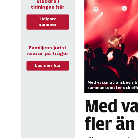
Bläddra i
tidningen här
Tidigare
nummer
Familjens jurist
svarar på frågor
Läs mer här
Med vaccinationsbevis b
sammankomster och offent
Med va
fler ä