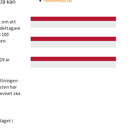
 Då kan
Hemrimmad lax
g om att
 deltagare
 100
en.
19 är
ällningen
sten har
eviset ska
äget i