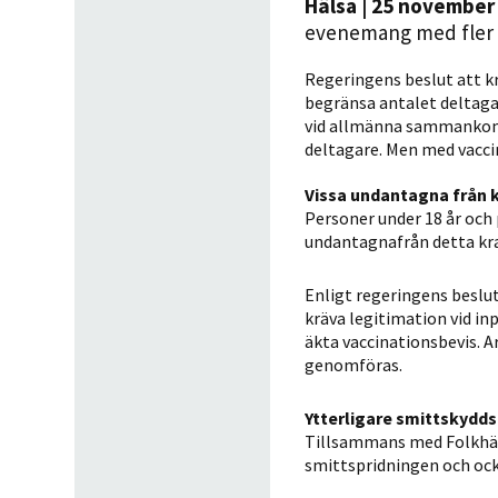
Hälsa
| 25 november 
evenemang med fler 
Regeringens beslut att kr
begränsa antalet deltaga
vid allmänna sammankomst
deltagare. Men med vacci
Vissa undantagna från k
Personer under 18 år och 
undantagnafrån detta krav
Enligt regeringens beslu
kräva legitimation vid i
äkta vaccinationsbevis. A
genomföras.
Ytterligare smittskydd
Tillsammans med Folkhäl
smittspridningen och ock