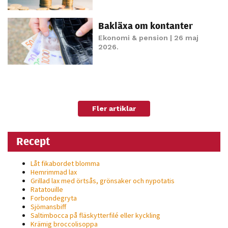
Bakläxa om kontanter
Ekonomi & pension
| 26 maj
2026.
Fler artiklar
Recept
Låt fikabordet blomma
Hemrimmad lax
Grillad lax med örtsås, grönsaker och nypotatis
Ratatouille
Forbondegryta
Sjömansbiff
Saltimbocca på fläsk­ytterfilé eller kyckling
Krämig broccolisoppa