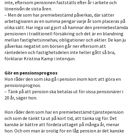
inte, eftersom pensionen fastställs efter år i arbete och
personligt
lönenivån de sista åren.
anpassat innehåll
– Men de som har premiebestämd påverkas, där sätter
och erbjudanden.
arbetsgivaren av en summa pengar varje år som placeras på
olika sätt. Har inga val gjort så hamnar den premiebestämda
pensionen i traditionell försäkring och det är en blandning
mellan fastighetsinnehav, obligationer och aktier. De kan ju
påverkas negativt om börsen går ner eftersom att
räntedelen och fastighetsdelen inte heller gått så bra,
förklarar Kristina Kamp i intervjun.
Gör en pensionsprognos
Hon råder den som ska gå i pension inom kort att göra en
pensionsprognos.
– Tänk på att pension ska betalas ut för vissa pensionärer i
20 år, säger hon.
Hon råder dem som har en premiebestämd tjänstepension
och som de tänkt ta ut på kort tid, att tänka sig för. Det
kanske är bättre att fördela uttaget på många år, menar
hon. Och om man är orolig för en låg pension är det kanske