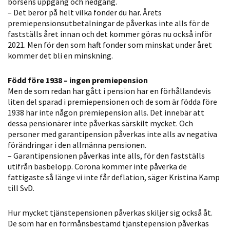
börsens uppgång och nedgång.
möjligt under
– Det beror på helt vilka fonder du har. Årets
ditt besök.
premiepensionsutbetalningar de påverkas inte alls för de
Om du nekar
fastställs året innan och det kommer göras nu också inför
de här
2021. Men för den som haft fonder som minskat under året
kakorna
kommer det bli en minskning.
kommer viss
funktionalitet
Född före 1938 – ingen premiepension
att försvinna
Men de som redan har gått i pension har en förhållandevis
liten del sparad i premiepensionen och de som är födda före
från
1938 har inte någon premiepension alls. Det innebär att
hemsidan.
dessa pensionärer inte påverkas särskilt mycket. Och
personer med garantipension påverkas inte alls av negativa
förändringar i den allmänna pensionen.
Marknadsföring
– Garantipensionen påverkas inte alls, för den fastställs
Genom att dela
utifrån basbelopp. Corona kommer inte påverka de
med dig av dina
fattigaste så länge vi inte får deflation, säger Kristina Kamp
till SvD.
intressen och ditt
beteende när du
Hur mycket tjänstepensionen påverkas skiljer sig också åt.
surfar ökar du
De som har en förmånsbestämd tjänstepension påverkas
chansen att få se