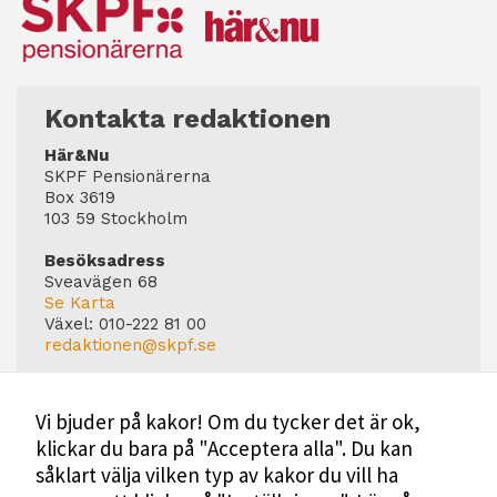
Kontakta redaktionen
Här&Nu
SKPF Pensionärerna
Box 3619
103 59 Stockholm
Besöksadress
Sveavägen 68
Se Karta
Växel:
010-222 81 00
redaktionen@skpf.se
Chefredaktör
Markus Dahlberg
Vi bjuder på kakor! Om du tycker det är ok,
Tel: 0720-88 17 17
klickar du bara på "Acceptera alla". Du kan
markus.dahlberg@skpf.se
såklart välja vilken typ av kakor du vill ha
Annonsering