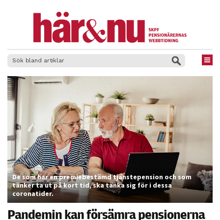
×
De som har en premiebestämd tjänstepension och som
tänker ta ut på kort tid, ska tänka sig för i dessa
coronatider.
Pandemin kan försämra pensionerna