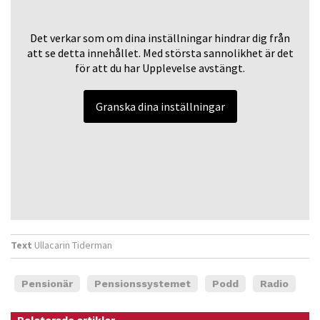
Det verkar som om dina inställningar hindrar dig från
att se detta innehållet. Med största sannolikhet är det
för att du har Upplevelse avstängt.
Granska dina inställningar
Nödvändiga
Dessa kakor
går inte att
välja bort. De
behövs för
att hemsidan
Text
Ullacarin Tiderman
över huvud
taget ska
fungera.
Pensionär
Pensionssystemet
Podd
Radio
Relaterade artiklar