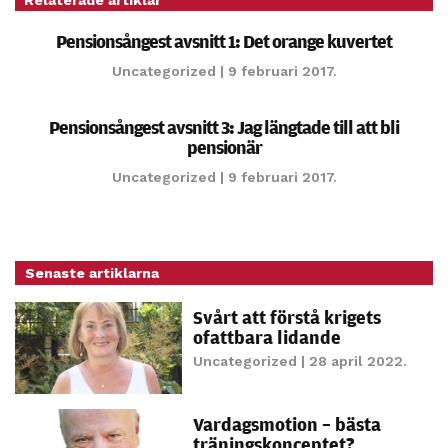
Statistik
Pensionsångest avsnitt 1: Det orange kuvertet
För att vi ska
kunna
Uncategorized
| 9 februari 2017.
förbättra
hemsidans
Pensionsångest avsnitt 3: Jag längtade till att bli
funktionalitet
pensionär
och
Uncategorized
| 9 februari 2017.
uppbyggnad,
baserat på
hur hemsidan
används.
Senaste artiklarna
Svårt att förstå krigets
Upplevelse
ofattbara lidande
För att vår
Uncategorized
| 28 april 2022.
hemsida ska
prestera så
Vardagsmotion – bästa
bra som
träningskonceptet?