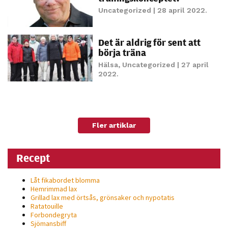
möjligt under
Uncategorized
| 28 april 2022.
ditt besök.
Om du nekar
de här
Det är aldrig för sent att
börja träna
kakorna
kommer viss
Hälsa
,
Uncategorized
| 27 april
2022.
funktionalitet
att försvinna
från
hemsidan.
Fler artiklar
Marknadsföring
Recept
Genom att dela
med dig av dina
Låt fikabordet blomma
intressen och ditt
Hemrimmad lax
Grillad lax med örtsås, grönsaker och nypotatis
beteende när du
Ratatouille
surfar ökar du
Forbondegryta
Sjömansbiff
chansen att få se