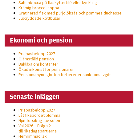
Saltimbocca på fläsk­ytterfilé eller kyckling
personligt
Krämig broccolisoppa
anpassat innehåll
Gratinerad fisk med purjolöksås och pommes duchesse
Julkryddade köttbullar
och erbjudanden.
Ekonomi och pension
Prisbasbelopp 2027
Ojämställd pension
Bakläxa om kontanter
Ökad inkomst för pensionärer
Pensionsmyndigheten förbereder sanktionsavgift
Senaste inläggen
Prisbasbelopp 2027
Låt fikabordet blomma
Njut försiktigt av solen
Val 2026 – Fråga 2
till riksdagspartierna
Hemrimmad lax