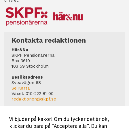
om året.
Kontakta redaktionen
Här&Nu
SKPF Pensionärerna
Box 3619
103 59 Stockholm
Besöksadress
Sveavägen 68
Se Karta
Växel:
010-222 81 00
redaktionen@skpf.se
Chefredaktör
Markus Dahlberg
Vi bjuder på kakor! Om du tycker det är ok,
Tel: 0720-88 17 17
klickar du bara på "Acceptera alla". Du kan
markus.dahlberg@skpf.se