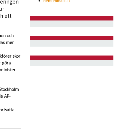
geringen
Hemrimmad lax
ur
h ett
nen och
das mer
ktörer skor
r göra
minister
 Stockholm
de AP-
ortsatta