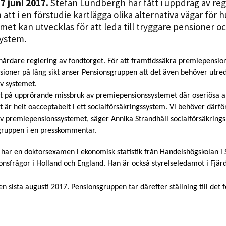
 7 juni 2017.
Stefan Lundbergh har fått i uppdrag av re
Statistik
tt i en förstudie kartlägga olika alternativa vägar för h
För att vi ska
t kan utvecklas för att leda till tryggare pensioner oc
kunna
system.
förbättra
hemsidans
hårdare reglering av fondtorget. För att framtidssäkra premiepensio
funktionalitet
sioner på lång sikt anser Pensionsgruppen att det även behöver utre
och
av systemet.
uppbyggnad,
at på upprörande missbruk av premiepensionssystemet där oseriösa a
baserat på
 är helt oacceptabelt i ett socialförsäkringssystem. Vi behöver därfö
av premiepensionssystemet, säger Annika Strandhäll socialförsäkrings
hur hemsidan
gruppen i en presskommentar.
används.
, har en doktorsexamen i ekonomisk statistik från Handelshögskolan i
nsfrågor i Holland och England. Han är också styrelseledamot i Fjär
Upplevelse
För att vår
n sista augusti 2017. Pensionsgruppen tar därefter ställning till det f
hemsida ska
prestera så
bra som