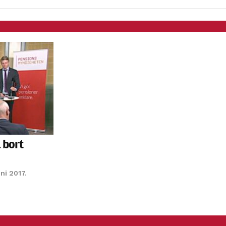
möjligt under
ditt besök.
Om du nekar
de här
kakorna
kommer viss
funktionalitet
att försvinna
från
hemsidan.
 bort
Marknadsföring
Genom att dela
med dig av dina
uni 2017.
intressen och ditt
beteende när du
surfar ökar du
chansen att få se