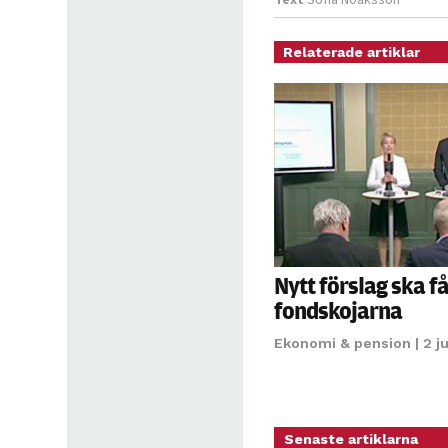
Relaterade artiklar
Nytt förslag ska få
fondskojarna
Ekonomi & pension
| 2 j
Senaste artiklarna