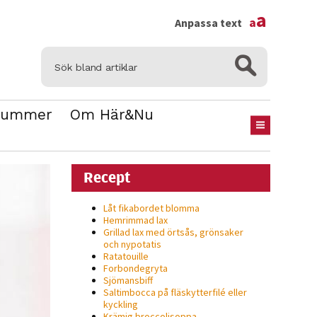
×
a
a
Anpassa text
Nummer
Om Här&Nu
Recept
Låt fikabordet blomma
Hemrimmad lax
Grillad lax med örtsås, grönsaker
och nypotatis
Ratatouille
Forbondegryta
Sjömansbiff
Saltimbocca på fläsk­ytterfilé eller
kyckling
Krämig broccolisoppa