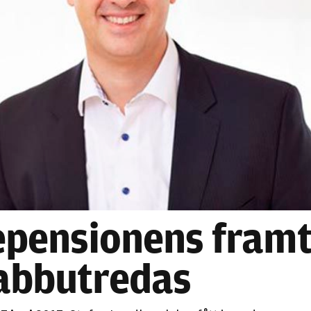
Nödvändiga
Dessa kakor
går inte att
välja bort. De
behövs för
pensionens framt
att hemsidan
över huvud
abbutredas
taget ska
fungera.