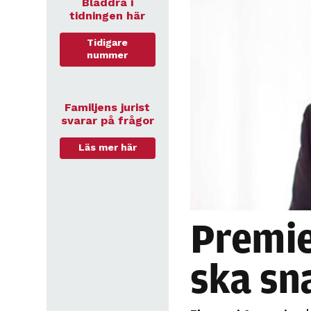
Bläddra i
tidningen här
Tidigare
nummer
Familjens jurist
svarar på frågor
Läs mer här
Premie
ska sn