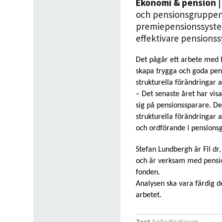
Ekonomi & pension
|
och pensionsgruppen a
premiepensionssysteme
effektivare pensions
Det pågår ett arbete med 
skapa trygga och goda pen
strukturella förändringar 
– Det senaste året har vis
sig på pensionssparare. Det
strukturella förändringar 
och ordförande i pensions
Stefan Lundbergh är Fil dr
och är verksam med pensio
fonden.
Analysen ska vara färdig de
arbetet.
Text
Sofia Noaksson