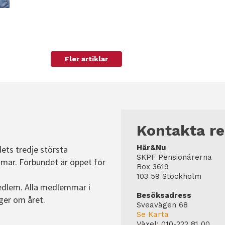
Fler artiklar
Kontakta r
Här&Nu
dets tredje största
SKPF Pensionärerna
mar. Förbundet är öppet för
Box 3619
103 59 Stockholm
edlem. Alla medlemmar i
Besöksadress
ger om året.
Sveavägen 68
Se Karta
Växel:
010-222 81 00