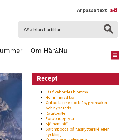
×
a
a
Anpassa text
Nummer
Om Här&Nu
Recept
Låt fikabordet blomma
Hemrimmad lax
Grillad lax med örtsås, grönsaker
och nypotatis
Ratatouille
Forbondegryta
Sjömansbiff
Saltimbocca på fläsk­ytterfilé eller
kyckling
Krämig broccolisoppa