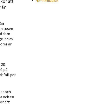
ckor att
Hemrimmad lax
r än
rån
än tusen
ed dem
grund av
orer är
 28
vå på
dsfall per
ner och
or och en
ör att