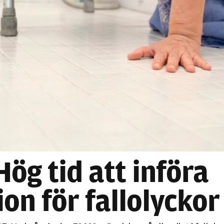
Nödvändiga
Dessa kakor
går inte att
välja bort. De
behövs för
ög tid att införa
att hemsidan
över huvud
ion för fallolyckor
taget ska
fungera.