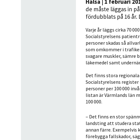
Hälsa
| 1 februari 20
de måste läggas in på
fördubblats på 16 år. 
Varje år läggs cirka 70 000
Socialstyrelsens patientre
personer skadas så allvar
som omkommer i trafiken 
svagare muskler, sämre b
läkemedel samt undernär
Det finns stora regionala s
Socialstyrelsens register
personer per 100 000 inv
listan är Värmlands län me
100 000.
– Det finns en stor spänn
landsting att studera sta
annan färre. Exempelvis k
förebygga fallskador, säg