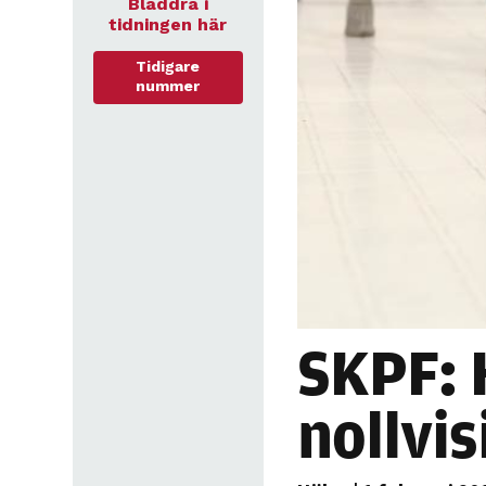
Bläddra i
tidningen här
Tidigare
nummer
SKPF: H
nollvis