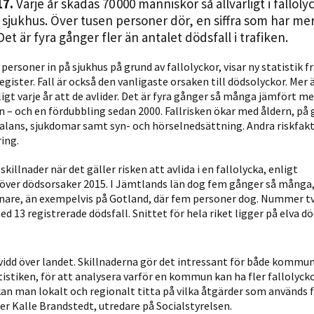
17.
Varje år skadas 70 000 människor så allvarligt i falloly
Statistik
 sjukhus. Över tusen personer dör, en siffra som har me
För att vi ska
Det är fyra gånger fler än antalet dödsfall i trafiken.
kunna
förbättra
 personer in på sjukhus på grund av fallolyckor, visar ny statistik f
gister. Fall är också den vanligaste orsaken till dödsolyckor. Mer 
hemsidans
ligt varje år att de avlider. Det är fyra gånger så många jämfört m
funktionalitet
– och en fördubbling sedan 2000. Fallrisken ökar med åldern, på 
och
alans, sjukdomar samt syn- och hörselnedsättning. Andra riskfakt
uppbyggnad,
ing.
baserat på
hur hemsidan
killnader när det gäller risken att avlida i en fallolycka, enligt
 över dödsorsaker 2015. I Jämtlands län dog fem gånger så många,
används.
ånare, än exempelvis på Gotland, där fem personer dog. Nummer t
d 13 registrerade dödsfall. Snittet för hela riket ligger på elva dö
Upplevelse
För att vår
vidd över landet. Skillnaderna gör det intressant för både kommu
hemsida ska
tistiken, för att analysera varför en kommun kan ha fler fallolyck
prestera så
an man lokalt och regionalt titta på vilka åtgärder som används f
bra som
er Kalle Brandstedt, utredare på Socialstyrelsen.