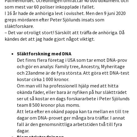
Palmemordet. Utredningen omfattar 40 000 dokument och
som mest var 60 poliser inkopplade i fallet.
I 16 år hade de anhöriga levt i ovisshet. Men den 9 juni 2020
greps mördaren efter Peter Sjölunds insats som
släktforskare.
– Det var otroligt stort! Särskilt att träffa de anhöriga. Då
kändes det att jag hade gjort något viktigt.
Släktforskning med DNA
Det finns flera företag i USA som tar emot DNA-prov
och gör en analys: Family tree, Ancestry, Myheritage
och 23andme är de fyra största. Att göra ett DNA-test
kostar cirka 1 000 kronor.
Om man vill ha professionell hjälp med att hitta
okända fäder, eller bara är nyfiken på hur släktträdet
ser ut så kostar en dags forskararbete i Peter Sjölunds
team 8 500 kronor plus moms.
Att leta efter en okänd pappa kan ta mellan en till tre
dagar om DNA-provet ger många bra träffar. I annat
fall är den genomsnittliga arbetstiden två till fyra
dagar.
Biometriutredningen