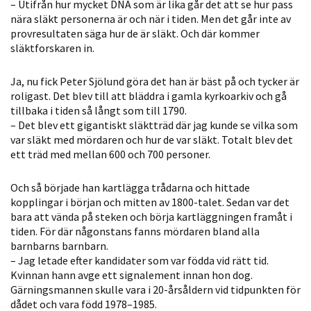
– Utifrån hur mycket DNA som är lika går det att se hur pass
personligt
nära släkt personerna är och när i tiden. Men det går inte av
anpassat innehåll
provresultaten säga hur de är släkt. Och där kommer
och erbjudanden.
släktforskaren in.
Ja, nu fick Peter Sjölund göra det han är bäst på och tycker är
roligast. Det blev till att bläddra i gamla kyrkoarkiv och gå
tillbaka i tiden så långt som till 1790.
– Det blev ett gigantiskt släktträd där jag kunde se vilka som
var släkt med mördaren och hur de var släkt. Totalt blev det
ett träd med mellan 600 och 700 personer.
Och så började han kartlägga trådarna och hittade
kopplingar i början och mitten av 1800-talet. Sedan var det
bara att vända på steken och börja kartläggningen framåt i
tiden. För där någonstans fanns mördaren bland alla
barnbarns barnbarn.
– Jag letade efter kandidater som var födda vid rätt tid.
Kvinnan hann avge ett signalement innan hon dog.
Gärningsmannen skulle vara i 20-årsåldern vid tidpunkten för
dådet och vara född 1978–1985.