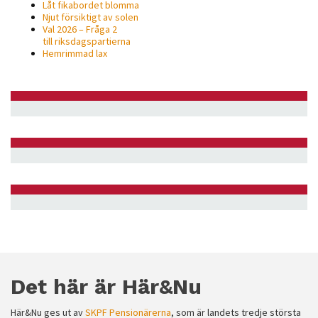
Låt fikabordet blomma
Njut försiktigt av solen
Val 2026 – Fråga 2
till riksdagspartierna
Hemrimmad lax
Det här är Här&Nu
Här&Nu ges ut av
SKPF Pensionärerna
, som är landets tredje största