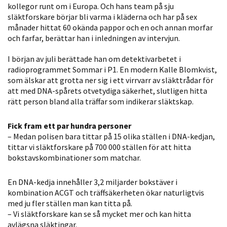
kollegor runt om i Europa. Och hans team på sju
Statistik
släktforskare börjar bli varma i kläderna och har på sex
För att vi ska
månader hittat 60 okända pappor och en och annan morfar
kunna
och farfar, berättar han i inledningen av intervjun.
förbättra
I början av juli berättade han om detektivarbetet i
hemsidans
radioprogrammet Sommar i P1. En modern Kalle Blomkvist,
funktionalitet
som älskar att grotta ner sig i ett virrvarr av släkttrådar för
och
att med DNA-spårets otvetydiga säkerhet, slutligen hitta
uppbyggnad,
rätt person bland alla träffar som indikerar släktskap.
baserat på
hur hemsidan
Fick fram ett par hundra personer
används.
– Medan polisen bara tittar på 15 olika ställen i DNA-kedjan,
tittar vi släktforskare på 700 000 ställen för att hitta
bokstavskombinationer som matchar.
Upplevelse
En DNA-kedja innehåller 3,2 miljarder bokstäver i
För att vår
kombination ACGT och träffsäkerheten ökar naturligtvis
hemsida ska
med ju fler ställen man kan titta på.
prestera så
– Vi släktforskare kan se så mycket mer och kan hitta
bra som
avlägsna släktingar.