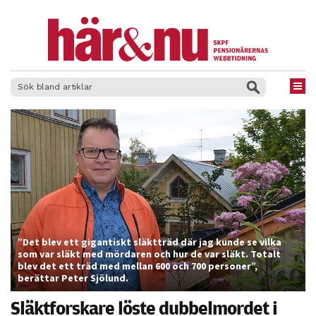
×
”Det blev ett gigantiskt släktträd där jag kunde se vilka
som var släkt med mördaren och hur de var släkt. Totalt
blev det ett träd med mellan 600 och 700 personer”,
berättar Peter Sjölund.
Släktforskare löste dubbelmordet i