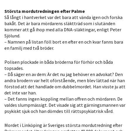
Största mordutredningen efter Palme
Så långt i hantverket var det bara att vända igen och forska
bakåt. Det är bara mördarens släktträd som i slutänden
kommer att gå ihop med alla DNA-släktingar, enligt Peter
Sjölund.
– Namnen på listan föll bort en efter en och kvar fanns bara
en familj med två bröder.
Polisen plockade in båda bröderna för förhör och båda
topsades.
– Då säger en av dem: Är det nu jag behöver en advokat? Den
andra brodern var helt oförstående, men blev lättad när han
förstod att det handlade om dubbelmordet. Han visste ju att
det inte var han.
– Det fanns ingen koppling mellan offren och mördaren. De
valdes slumpmässigt. Det visade sig att gärningsmannen var
psykiskt sjuk och han dömdes till rättspsykiatrisk vård.
Mordet i Linköping är Sveriges största mordutredning efter