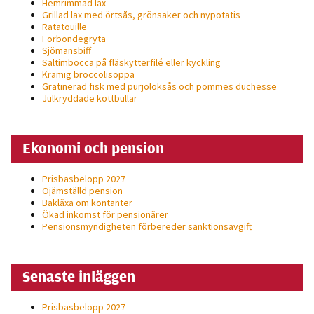
Hemrimmad lax
Grillad lax med örtsås, grönsaker och nypotatis
Ratatouille
Forbondegryta
Sjömansbiff
Saltimbocca på fläsk­ytterfilé eller kyckling
Krämig broccolisoppa
Gratinerad fisk med purjolöksås och pommes duchesse
Julkryddade köttbullar
Ekonomi och pension
Prisbasbelopp 2027
Ojämställd pension
Bakläxa om kontanter
Ökad inkomst för pensionärer
Pensionsmyndigheten förbereder sanktionsavgift
Senaste inläggen
Prisbasbelopp 2027