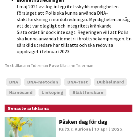
I maj 2021 avslog integritetsskyddsmyndigheten
förslaget att Polis ska kunna använda DNA-
släktforskning i mordutredningar. Myndigheten ansåg
att det var olagligt och integritetskränkande.
Sista ordet är dock inte sagt. Regeringen vill att Polis
ska kunna använda biometri i brotts­bekämp­ningen. En
särskild utredare har tillsatts och ska redovisa
uppdraget i februari 2023.
Text
Ullacarin Tiderman
Foto
Ullacarin Tiderman
DNA
DNA-metoden
DNA-test
Dubbelmord
Härnösand
Linköping
Släktforskare
Senaste artiklarna
Påsken dag för dag
Kultur
,
Kuriosa
| 10 april 2025.