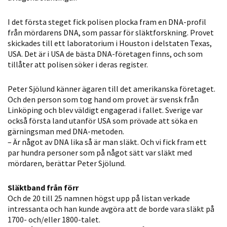
möjligt under
ditt besök.
I det första steget fick polisen plocka fram en DNA-profil
Om du nekar
från mördarens DNA, som passar för släktforskning. Provet
de här
skickades till ett laboratorium i Houston i delstaten Texas,
kakorna
USA. Det är i USA de bästa DNA-företagen finns, och som
tillåter att polisen söker i deras register.
kommer viss
funktionalitet
Peter Sjölund känner ägaren till det amerikanska företaget.
att försvinna
Och den person som tog hand om provet är svensk från
från
Linköping och blev väldigt engagerad i fallet. Sverige var
hemsidan.
också första land utanför USA som prövade att söka en
gärningsman med DNA-metoden.
– Är något av DNA lika så är man släkt. Och vi fick fram ett
Marknadsföring
par hundra personer som på något sätt var släkt med
Genom att dela
mördaren, berättar Peter Sjölund.
med dig av dina
intressen och ditt
Släktband från förr
Och de 20 till 25 namnen högst upp på listan verkade
beteende när du
intressanta och han kunde avgöra att de borde vara släkt på
surfar ökar du
1700- och/eller 1800-talet.
chansen att få se