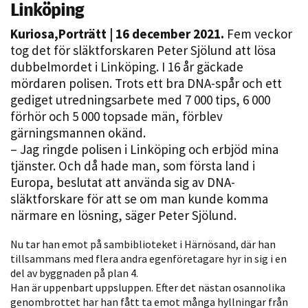
Linköping
Kuriosa
,
Porträtt
| 16 december 2021.
Fem veckor
tog det för släktforskaren Peter Sjölund att lösa
dubbelmordet i Linköping. I 16 år gäckade
mördaren polisen. Trots ett bra DNA-spår och ett
gediget utredningsarbete med 7 000 tips, 6 000
förhör och 5 000 topsade män, förblev
gärningsmannen okänd.
Nödvändiga
– Jag ringde polisen i Linköping och erbjöd mina
Dessa kakor
tjänster. Och då hade man, som första land i
går inte att
Europa, beslutat att använda sig av DNA-
välja bort. De
släktforskare för att se om man kunde komma
behövs för
närmare en lösning, säger Peter Sjölund.
att hemsidan
över huvud
Nu tar han emot på sambiblioteket i Härnösand, där han
taget ska
tillsammans med flera andra egenföretagare hyr in sig i en
del av byggnaden på plan 4.
fungera.
Han är uppenbart uppsluppen. Efter det nästan osannolika
genombrottet har han fått ta emot många hyllningar från