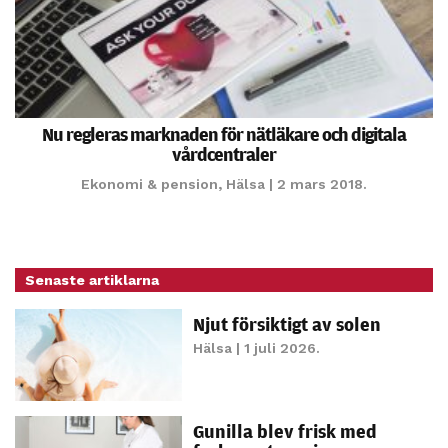
möjligt under
ditt besök.
Om du nekar
de här
kakorna
kommer viss
Nu regleras marknaden för nätläkare och digitala
funktionalitet
vårdcentraler
att försvinna
Ekonomi & pension
,
Hälsa
| 2 mars 2018.
från
hemsidan.
Senaste artiklarna
Marknadsföring
Genom att dela
Njut försiktigt av solen
med dig av dina
Hälsa
| 1 juli 2026.
intressen och ditt
beteende när du
surfar ökar du
Gunilla blev frisk med
chansen att få se