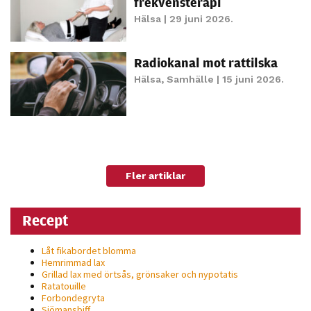
frekvensterapi
personligt
Hälsa
| 29 juni 2026.
anpassat innehåll
och erbjudanden.
Radiokanal mot rattilska
Hälsa
,
Samhälle
| 15 juni 2026.
Fler artiklar
Recept
Låt fikabordet blomma
Hemrimmad lax
Grillad lax med örtsås, grönsaker och nypotatis
Ratatouille
Forbondegryta
Sjömansbiff