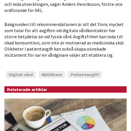
och leda utvecklingen, säger Anders Henriksson, förste vice
Statistik
ordförande för SKL.
För att vi ska
kunna
Bakgrunden till rekommendationen är att det finns mycket
förbättra
som talar för att avgiften vid digitala vårdkontakter har
hemsidans
större betydelse än vid fysisk vård. Avgiftsfrihet kan leda till
funktionalitet
ökad konsumtion, som inte är motiverad av medicinska skäl.
och
Olikheter i patientavgift kan också skapa oönskade
incitament för var en vårdgivare väljer att etablera sig.
uppbyggnad,
baserat på
hur hemsidan
Digital vård
Nätläkare
Patientavgift
används.
Relaterade artiklar
Upplevelse
För att vår
hemsida ska
prestera så
bra som