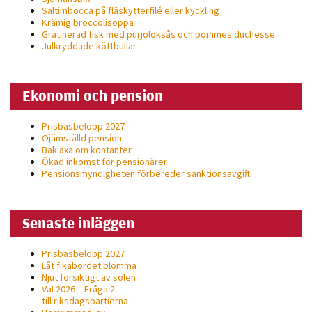
Saltimbocca på fläsk­ytterfilé eller kyckling
Krämig broccolisoppa
Gratinerad fisk med purjolöksås och pommes duchesse
Julkryddade köttbullar
Ekonomi och pension
Prisbasbelopp 2027
Ojämställd pension
Bakläxa om kontanter
Ökad inkomst för pensionärer
Pensionsmyndigheten förbereder sanktionsavgift
Senaste inläggen
Prisbasbelopp 2027
Låt fikabordet blomma
Njut försiktigt av solen
Val 2026 – Fråga 2
till riksdagspartierna