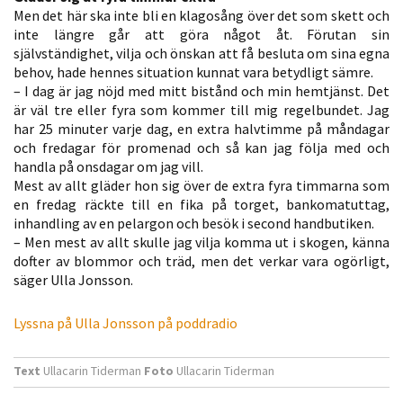
Men det här ska inte bli en klagosång över det som skett och
inte längre går att göra något åt. Förutan sin
självständighet, vilja och önskan att få besluta om sina egna
behov, hade hennes situation kunnat vara betydligt sämre.
– I dag är jag nöjd med mitt bistånd och min hemtjänst. Det
är väl tre eller fyra som kommer till mig regelbundet. Jag
har 25 minuter varje dag, en extra halvtimme på måndagar
och fredagar för promenad och så kan jag följa med och
handla på onsdagar om jag vill.
Mest av allt gläder hon sig över de extra fyra timmarna som
en fredag räckte till en fika på torget, bankomatuttag,
inhandling av en pelargon och besök i second handbutiken.
– Men mest av allt skulle jag vilja komma ut i skogen, känna
dofter av blommor och träd, men det verkar vara ogörligt,
säger Ulla Jonsson.
Lyssna på Ulla Jonsson på poddradio
Text
Ullacarin Tiderman
Foto
Ullacarin Tiderman