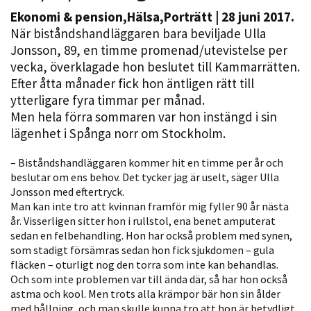
Ekonomi & pension
,
Hälsa
,
Porträtt
| 28 juni 2017.
När biståndshandläggaren bara beviljade Ulla
Jonsson, 89, en timme promenad/utevistelse per
vecka, överklagade hon beslutet till Kammarrätten.
Efter åtta månader fick hon äntligen rätt till
ytterligare fyra timmar per månad.
Men hela förra sommaren var hon instängd i sin
lägenhet i Spånga norr om Stockholm.
Nödvändiga
Dessa kakor
– Biståndshandläggaren kommer hit en timme per år och
går inte att
beslutar om ens behov. Det tycker jag är uselt, säger Ulla
Jonsson med eftertryck.
välja bort. De
Man kan inte tro att kvinnan framför mig fyller 90 år nästa
behövs för
år. Visserligen sitter hon i rullstol, ena benet amputerat
att hemsidan
sedan en felbehandling. Hon har också problem med synen,
över huvud
som stadigt försämras sedan hon fick sjukdomen – gula
taget ska
fläcken – oturligt nog den torra som inte kan behandlas.
fungera.
Och som inte problemen var till ända där, så har hon också
astma och kool. Men trots alla krämpor bär hon sin ålder
med hållning, och man skulle kunna tro att hon är betydligt