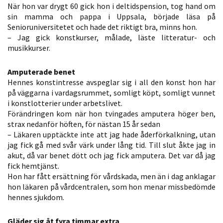
När hon var drygt 60 gick hon i deltidspension, tog hand om
personligt
sin mamma och pappa i Uppsala, började läsa på
anpassat innehåll
Senioruniversitetet och hade det riktigt bra, minns hon.
och erbjudanden.
– Jag gick konstkurser, målade, läste litteratur- och
musikkurser.
Amputerade benet
Hennes konstintresse avspeglar sig i all den konst hon har
på väggarna i vardagsrummet, somligt köpt, somligt vunnet
i konstlotterier under arbetslivet.
Förändringen kom när hon tvingades amputera höger ben,
strax nedanför höften, för nästan 15 år sedan
– Läkaren upptäckte inte att jag hade åderförkalkning, utan
jag fick gå med svår värk under lång tid. Till slut åkte jag in
akut, då var benet dött och jag fick amputera. Det var då jag
fick hemtjänst.
Hon har fått ersättning för vårdskada, men än i dag anklagar
hon läkaren på vårdcentralen, som hon menar missbedömde
hennes sjukdom.
Gläder sig åt fyra timmar extra