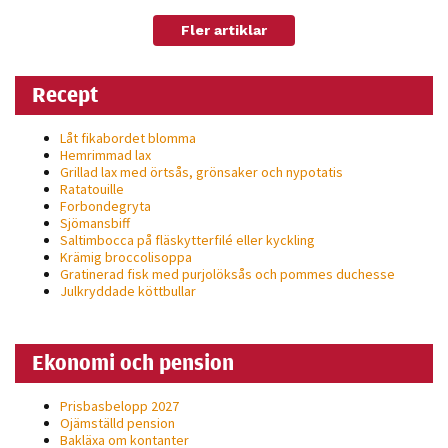
Fler artiklar
Recept
Låt fikabordet blomma
Hemrimmad lax
Grillad lax med örtsås, grönsaker och nypotatis
Ratatouille
Forbondegryta
Sjömansbiff
Saltimbocca på fläsk­ytterfilé eller kyckling
Krämig broccolisoppa
Gratinerad fisk med purjolöksås och pommes duchesse
Julkryddade köttbullar
Ekonomi och pension
Prisbasbelopp 2027
Ojämställd pension
Bakläxa om kontanter