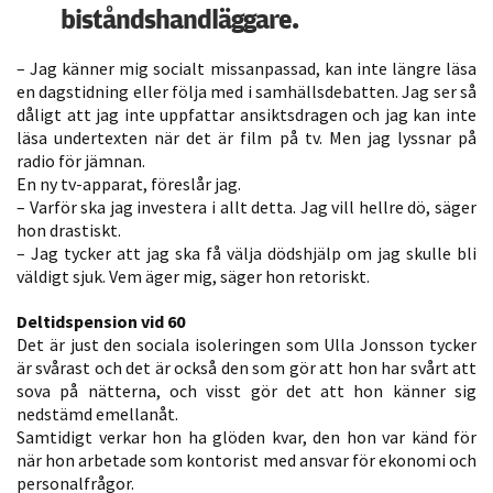
möjligt under
biståndshandläggare.
ditt besök.
Om du nekar
– Jag känner mig socialt missanpassad, kan inte längre läsa
de här
en dagstidning eller följa med i samhällsdebatten. Jag ser så
kakorna
dåligt att jag inte uppfattar ansiktsdragen och jag kan inte
läsa undertexten när det är film på tv. Men jag lyssnar på
kommer viss
radio för jämnan.
funktionalitet
En ny tv-apparat, föreslår jag.
att försvinna
– Varför ska jag investera i allt detta. Jag vill hellre dö, säger
från
hon drastiskt.
hemsidan.
– Jag tycker att jag ska få välja dödshjälp om jag skulle bli
väldigt sjuk. Vem äger mig, säger hon retoriskt.
Deltidspension vid 60
Marknadsföring
Det är just den sociala isoleringen som Ulla Jonsson tycker
Genom att dela
är svårast och det är också den som gör att hon har svårt att
med dig av dina
sova på nätterna, och visst gör det att hon känner sig
intressen och ditt
nedstämd emellanåt.
beteende när du
Samtidigt verkar hon ha glöden kvar, den hon var känd för
surfar ökar du
när hon arbetade som kontorist med ansvar för ekonomi och
personalfrågor.
chansen att få se