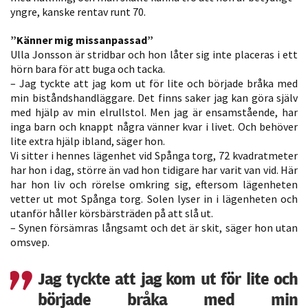
yngre, kanske rentav runt 70.
Statistik
För att vi ska
”Känner mig missanpassad”
kunna
Ulla Jonsson är stridbar och hon låter sig inte placeras i ett
förbättra
hörn bara för att buga och tacka.
hemsidans
– Jag tyckte att jag kom ut för lite och började bråka med
min biståndshandläggare. Det finns saker jag kan göra själv
funktionalitet
med hjälp av min elrullstol. Men jag är ensamstående, har
och
inga barn och knappt några vänner kvar i livet. Och behöver
uppbyggnad,
lite extra hjälp ibland, säger hon.
baserat på
Vi sitter i hennes lägenhet vid Spånga torg, 72 kvadratmeter
hur hemsidan
har hon i dag, större än vad hon tidigare har varit van vid. Här
används.
har hon liv och rörelse omkring sig, eftersom lägenheten
vetter ut mot Spånga torg. Solen lyser in i lägenheten och
utanför håller körsbärsträden på att slå ut.
– Synen försämras långsamt och det är skit, säger hon utan
Upplevelse
omsvep.
För att vår
hemsida ska
Jag tyckte att jag kom ut för lite och
prestera så
började bråka med min
bra som