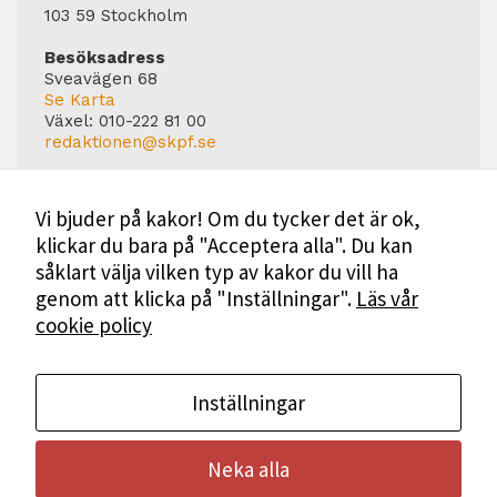
103 59 Stockholm
Besöksadress
Sveavägen 68
Se Karta
Växel:
010-222 81 00
redaktionen@skpf.se
Chefredaktör
Markus Dahlberg
Vi bjuder på kakor! Om du tycker det är ok,
Tel: 0720-88 17 17
klickar du bara på "Acceptera alla". Du kan
markus.dahlberg@skpf.se
såklart välja vilken typ av kakor du vill ha
Annonsering
genom att klicka på "Inställningar".
Läs vår
Swartling & Bergström Media
cookie policy
Birger Jarlsgatan 110
114 20 Stockholm
Tel: 08-545 160 60
Mer Information
Inställningar
Neka alla