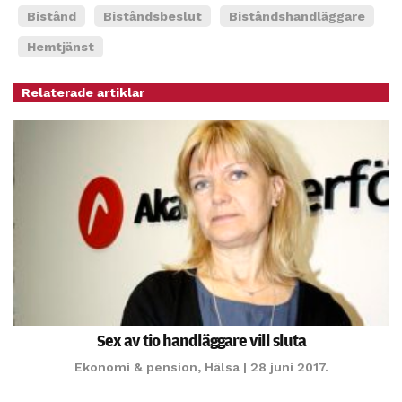
Bistånd
Biståndsbeslut
Biståndshandläggare
Hemtjänst
Relaterade artiklar
Sex av tio handläggare vill sluta
Ekonomi & pension
,
Hälsa
| 28 juni 2017.