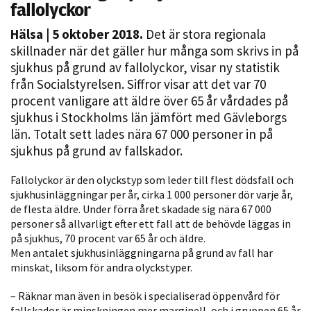
fallolyckor
Hälsa
| 5 oktober 2018.
Det är stora regionala
skillnader när det gäller hur många som skrivs in på
sjukhus på grund av fallolyckor, visar ny statistik
från Socialstyrelsen. Siffror visar att det var 70
procent vanligare att äldre över 65 år vårdades på
sjukhus i Stockholms län jämfört med Gävleborgs
län. Totalt sett lades nära 67 000 personer in på
Nödvändiga
sjukhus på grund av fallskador.
Dessa kakor
går inte att
Fallolyckor är den olyckstyp som leder till flest dödsfall och
välja bort. De
sjukhusinläggningar per år, cirka 1 000 personer dör varje år,
de flesta äldre. Under förra året skadade sig nära 67 000
behövs för
personer så allvarligt efter ett fall att de behövde läggas in
att hemsidan
på sjukhus, 70 procent var 65 år och äldre.
över huvud
Men antalet sjukhusinläggningarna på grund av fall har
taget ska
minskat, liksom för andra olyckstyper.
fungera.
– Räknar man även in besök i specialiserad öppenvård för
fallskador är minskningen mer marginell, och i gruppen 65 år