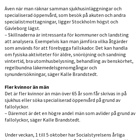
möjligt under
Även när man räknar samman sjukhusinläggningar och
ditt besök.
specialiserad öppenvård, som besök på akuten och andra
Om du nekar
specialistmottagningar, ligger Stockholm högst och
de här
Gävleborg lägst.
kakorna
– Skillnaderna är intressanta för kommuner och landsting
kommer viss
att analysera. Exempelvis kan man jämföra vilka åtgärder
funktionalitet
som används för att förebygga fallskador. Det kan handla
om fysiska aktiviteter för äldre, snöröjning och sandning
att försvinna
vintertid, bra utomhusbelysning, behandling av benskörhet,
från
regelbundna läkemedelsgenomgångar och
hemsidan.
synundersökningar, säger Kalle Brandstedt.
Fler kvinnor än män
Marknadsföring
Det är fler kvinnor än män över 65 år som får skrivas in på
sjukhus eller söka specialiserad öppenvård på grund av
Genom att dela
fallolyckor.
med dig av dina
– Däremot är det en högre andel män som avlider på grund av
intressen och ditt
fallolyckor, säger Kalle Brandstedt.
beteende när du
surfar ökar du
Under veckan, 1 till 5 oktober har Socialstyrelsens årliga
chansen att få se