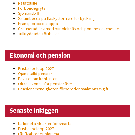
Ratatouille
Forbondegryta
Sjömansbiff
Saltimbocca på fläsk­ytterfilé eller kyckling
Krämig broccolisoppa
Gratinerad fisk med purjolöksås och pommes duchesse
Julkryddade köttbullar
Ekonomi och pension
Prisbasbelopp 2027
Ojämställd pension
Bakläxa om kontanter
Ökad inkomst för pensionärer
Pensionsmyndigheten förbereder sanktionsavgift
Senaste inläggen
Nationella riktlinjer för smärta
Prisbasbelopp 2027
Låt fikabordet blomma