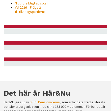
Njut försiktigt av solen
Val 2026 – Fråga 2
till riksdagspartierna
Det här är Här&Nu
Här&Nu ges ut av
SKPF Pensionärerna
, som är landets tredje största
pensionärsorganisation med cirka 155 000 medlemmar. Förbundet är
öppet för alla som har någon form av pension eller är