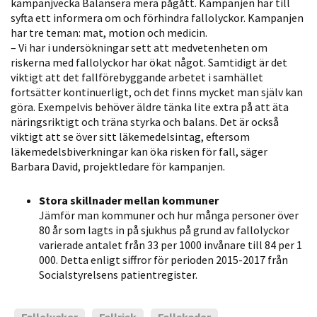
kampanjvecka Balansera mera pågått. Kampanjen har till
personligt
syfta ett informera om och förhindra fallolyckor. Kampanjen
anpassat innehåll
har tre teman: mat, motion och medicin.
och erbjudanden.
– Vi har i undersökningar sett att medvetenheten om
riskerna med fallolyckor har ökat något. Samtidigt är det
viktigt att det fallförebyggande arbetet i samhället
fortsätter kontinuerligt, och det finns mycket man själv kan
göra. Exempelvis behöver äldre tänka lite extra på att äta
näringsriktigt och träna styrka och balans. Det är också
viktigt att se över sitt läkemedelsintag, eftersom
läkemedelsbiverkningar kan öka risken för fall, säger
Barbara David, projektledare för kampanjen.
Stora skillnader mellan kommuner
Jämför man kommuner och hur många personer över
80 år som lagts in på sjukhus på grund av fallolyckor
varierade antalet från 33 per 1000 invånare till 84 per 1
000. Detta enligt siffror för perioden 2015-2017 från
Socialstyrelsens patientregister.
Fallolyckor
Fallrisk
Fallskador