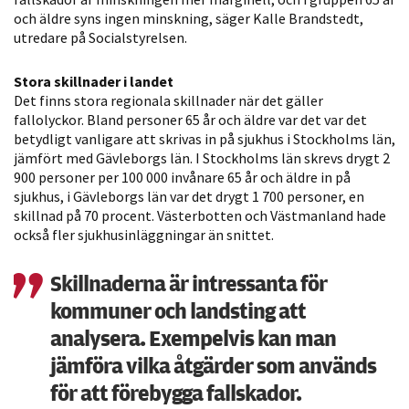
och äldre syns ingen minskning, säger Kalle Brandstedt,
Statistik
utredare på Socialstyrelsen.
För att vi ska
kunna
Stora skillnader i landet
förbättra
Det finns stora regionala skillnader när det gäller
hemsidans
fallolyckor. Bland personer 65 år och äldre var det var det
funktionalitet
betydligt vanligare att skrivas in på sjukhus i Stockholms län,
och
jämfört med Gävleborgs län. I Stockholms län skrevs drygt 2
uppbyggnad,
900 personer per 100 000 invånare 65 år och äldre in på
baserat på
sjukhus, i Gävleborgs län var det drygt 1 700 personer, en
skillnad på 70 procent. Västerbotten och Västmanland hade
hur hemsidan
också fler sjukhusinläggningar än snittet.
används.
Skillnaderna är intressanta för
Upplevelse
kommuner och landsting att
För att vår
analysera. Exempelvis kan man
hemsida ska
jämföra vilka åtgärder som används
prestera så
för att förebygga fallskador.
bra som