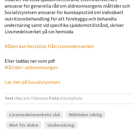
möjligt under
ansvarar för generella råd om äldreomsorgens måltider och
ditt besök.
Socialstyrelsen ansvarar för kunskapsstöd om individuell
Om du nekar
nutritionsbehandling för att förebygga och behandla
de här
undernäring samt vid specifika sjukdomstillstånd, skriver
Livsmedelsverket på sin hemsida.
kakorna
kommer viss
Råden kan beställas från Livsmedelsverket
funktionalitet
att försvinna
Eller laddas ner som pdf
från
Måltider i äldreomsorgen
hemsidan.
Läs mer på Socialstyrelsen
Marknadsföring
Genom att dela
Text
Ullacarin Tiderman
Foto
iStockphoto
med dig av dina
intressen och ditt
Livsmedelsverkets råd
Måltiden viktig
beteende när du
Mat för äldre
Undernäring
surfar ökar du
chansen att få se