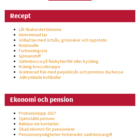
Recept
Låt fikabordet blomma
Hemrimmad lax
Grillad lax med örtsås, grönsaker och nypotatis
Ratatouille
Forbondegryta
Sjömansbiff
Saltimbocca på fläsk­ytterfilé eller kyckling
Krämig broccolisoppa
Gratinerad fisk med purjolöksås och pommes duchesse
Julkryddade köttbullar
Ekonomi och pension
Prisbasbelopp 2027
Ojämställd pension
Bakläxa om kontanter
Ökad inkomst för pensionärer
Pensionsmyndigheten förbereder sanktionsavgift