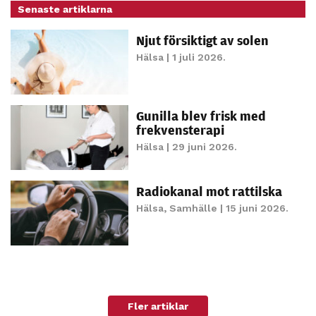
Senaste artiklarna
personligt
anpassat innehåll
Njut försiktigt av solen
och erbjudanden.
Hälsa
| 1 juli 2026.
Gunilla blev frisk med
frekvensterapi
Hälsa
| 29 juni 2026.
Radiokanal mot rattilska
Hälsa
,
Samhälle
| 15 juni 2026.
Fler artiklar