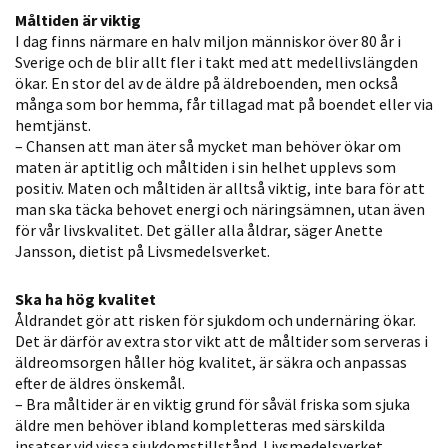
Måltiden är viktig
Statistik
I dag finns närmare en halv miljon människor över 80 år i
För att vi ska
Sverige och de blir allt fler i takt med att medellivslängden
kunna
ökar. En stor del av de äldre på äldreboenden, men också
förbättra
många som bor hemma, får tillagad mat på boendet eller via
hemsidans
hemtjänst.
funktionalitet
– Chansen att man äter så mycket man behöver ökar om
och
maten är aptitlig och måltiden i sin helhet upplevs som
positiv. Maten och måltiden är alltså viktig, inte bara för att
uppbyggnad,
man ska täcka behovet energi och näringsämnen, utan även
baserat på
för vår livskvalitet. Det gäller alla åldrar, säger Anette
hur hemsidan
Jansson, dietist på Livsmedelsverket.
används.
Ska ha hög kvalitet
Åldrandet gör att risken för sjukdom och undernäring ökar.
Upplevelse
Det är därför av extra stor vikt att de måltider som serveras i
För att vår
äldreomsorgen håller hög kvalitet, är säkra och anpassas
efter de äldres önskemål.
hemsida ska
– Bra måltider är en viktig grund för såväl friska som sjuka
prestera så
äldre men behöver ibland kompletteras med särskilda
bra som
insatser vid vissa sjukdomstillstånd. Livsmedelsverket