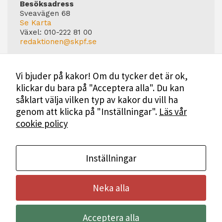
Besöksadress
Sveavägen 68
Se Karta
Växel:
010-222 81 00
redaktionen@skpf.se
Chefredaktör
Markus Dahlberg
Vi bjuder på kakor! Om du tycker det är ok,
Tel: 0720-88 17 17
klickar du bara på "Acceptera alla". Du kan
markus.dahlberg@skpf.se
såklart välja vilken typ av kakor du vill ha
Annonsering
genom att klicka på "Inställningar".
Läs vår
Swartling & Bergström Media
cookie policy
Birger Jarlsgatan 110
114 20 Stockholm
Tel: 08-545 160 60
Mer Information
Inställningar
Neka alla
Bli medlem i SKPF
Acceptera alla