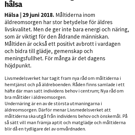
hälsa
Hälsa
| 29 juni 2018.
Måltiderna inom
äldreomsorgen har stor betydelse för äldres
livskvalitet. Men de ger inte bara energi och näring,
som är viktigt för den åldrande människan.
Måltiden är också ett positivt avbrott i vardagen
och bidra till glädje, gemenskap och
meningsfullhet. För många är det dagens
Nödvändiga
höjdpunkt.
Dessa kakor
går inte att
Livsmedelsverket har tagit fram nya råd om måltiderna i
välja bort. De
hemtjänst och på äldreboenden. Råden finns samlade i ett
häfte där man satt individens behov i centrum; Nya råd om
behövs för
bra måltider i äldreomsorgen.
att hemsidan
Undernäring är en av de största utmaningarna i
över huvud
äldreomsorgen. Därför menar Livsmedelsverket att
taget ska
måltiderna ska utgå från individens behov och önskemål. På
fungera.
så sätt vill man främja aptit och matglädje och måltiderna
blir då en tydligare del av omvårdnaden.