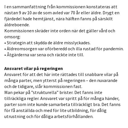
Statistik
I en sammanfattning från kommissionen konstateras att
nästan 9 av 10 av de som avled var 70 år eller äldre. Drygt en
För att vi ska
fjärdedel hade hemtjänst, nära hälften fanns på särskilt
kunna
äldreboende.
förbättra
Kommissionen skräder inte orden när det gäller vård och
hemsidans
omsorg:
funktionalitet
• Strategin att skydda de äldre misslyckades.
och
• Äldreomsorgen var oförberedd och illa rustad för pandemin.
uppbyggnad,
• Åtgärderna var sena och räckte inte till.
baserat på
hur hemsidan
Ansvaret vilar på regeringen
Ansvaret för att det här inte rättades till snabbare vilar på
används.
många parter, men ytterst på regeringen – den nuvarande
och de tidigare, slår kommissionen fast.
Man pekar på ”strukturella” brister. Det fanns inte
Upplevelse
tillräckliga regler. Ansvaret var spritt på för många händer,
För att vår
parter som inte kunde samarbeta tillräckligt bra. Det fanns
hemsida ska
för få anställda och med för lite utbildning, för dålig
utrustning och för dåliga arbetsförhållanden.
prestera så
bra som