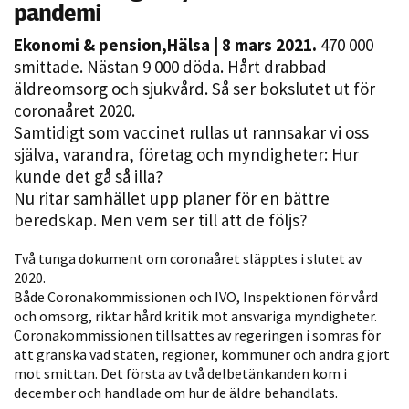
pandemi
Ekonomi & pension
,
Hälsa
| 8 mars 2021.
470 000
smittade. Nästan 9 000 döda. Hårt drabbad
äldreomsorg och sjukvård. Så ser bokslutet ut för
coronaåret 2020.
Samtidigt som vaccinet rullas ut rannsakar vi oss
själva, varandra, företag och myndigheter: Hur
kunde det gå så illa?
Nödvändiga
Nu ritar samhället upp planer för en bättre
Dessa kakor
beredskap. Men vem ser till att de följs?
går inte att
välja bort. De
Två tunga dokument om coronaåret släpptes i slutet av
behövs för
2020.
Både Coronakommissionen och IVO, Inspektionen för vård
att hemsidan
och omsorg, riktar hård kritik mot ansvariga myndigheter.
över huvud
Coronakommissionen tillsattes av regeringen i somras för
taget ska
att granska vad staten, regioner, kommuner och andra gjort
fungera.
mot smittan. Det första av två delbetänkanden kom i
december och handlade om hur de äldre behandlats.