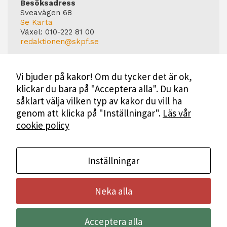
Besöksadress
Sveavägen 68
Se Karta
Växel:
010-222 81 00
redaktionen@skpf.se
Chefredaktör
Markus Dahlberg
Vi bjuder på kakor! Om du tycker det är ok,
Tel: 0720-88 17 17
klickar du bara på "Acceptera alla". Du kan
markus.dahlberg@skpf.se
såklart välja vilken typ av kakor du vill ha
Annonsering
genom att klicka på "Inställningar".
Läs vår
Swartling & Bergström Media
cookie policy
Birger Jarlsgatan 110
114 20 Stockholm
Tel: 08-545 160 60
Mer Information
Inställningar
Neka alla
Bli medlem i SKPF
Acceptera alla