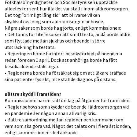
Folkhälsomyndigheten och Socialstyrelsen upptäckte
möjligt under
alldeles för sent hur illa det var ställt inom äldreomsorgen.
ditt besök.
Det tog ”orimligt lång tid” att bli varse vilken
Om du nekar
skyddsutrustning som äldreomsorgen behövde.
de här
Några saker som borde ha gjorts, enligt kommissionen:
kakorna
• Det fanns för lite resurser att smitttesta, ändå borde äldre
kommer viss
som flyttade mellan sjukhus och boende i större
funktionalitet
utsträckning ha testats.
• Regeringen borde ha infört besöksförbud på boendena
att försvinna
redan före den 1 april. Dock att anhöriga borde ha fått
från
besöka döende släktingar.
hemsidan.
• Regionerna borde ha försäkrat sig om att läkare träffade
sina patienter fysiskt, inte ställde diagnos på distans.
Marknadsföring
Bättre skydd i framtiden?
Genom att dela
Kommissionen har en rad förslag på åtgärder för framtiden:
med dig av dina
• Regler behövs som skyddar de boende i äldreomsorgen vid
intressen och ditt
en pandemi eller någon annan allvarlig kris.
• Bättre samordning mellan regioner och kommuner om
beteende när du
vem som ska göra vad. Något det talats om i flera årtionden,
surfar ökar du
enligt kommissionens betänkande.
chansen att få se