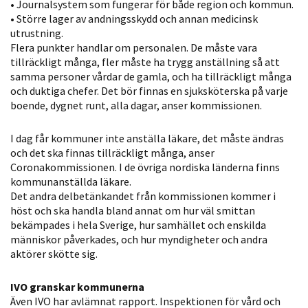
• Journalsystem som fungerar för både region och kommun.
personligt
• Större lager av andningsskydd och annan medicinsk
anpassat innehåll
utrustning.
och erbjudanden.
Flera punkter handlar om personalen. De måste vara
tillräckligt många, fler måste ha trygg anställning så att
samma personer vårdar de gamla, och ha tillräckligt många
och duktiga chefer. Det bör finnas en sjuksköterska på varje
boende, dygnet runt, alla dagar, anser kommissionen.
I dag får kommuner inte anställa läkare, det måste ändras
och det ska finnas tillräckligt många, anser
Coronakommissionen. I de övriga nordiska länderna finns
kommunanställda läkare.
Det andra delbetänkandet från kommissionen kommer i
höst och ska handla bland annat om hur väl smittan
bekämpades i hela Sverige, hur samhället och enskilda
människor påverkades, och hur myndigheter och andra
aktörer skötte sig.
IVO granskar kommunerna
Även IVO har avlämnat rapport. Inspektionen för vård och