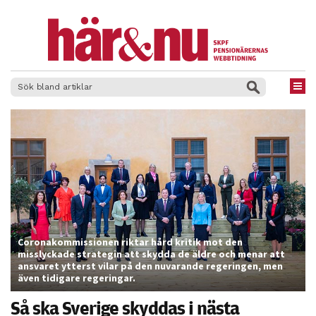
×
Coronakommissionen riktar hård kritik mot den
misslyckade strategin att skydda de äldre och menar att
ansvaret ytterst vilar på den nuvarande regeringen, men
även tidigare regeringar.
Så ska Sverige skyddas i nästa