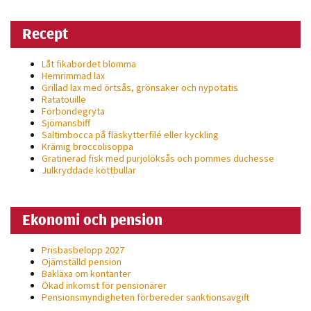
Recept
Låt fikabordet blomma
Hemrimmad lax
Grillad lax med örtsås, grönsaker och nypotatis
Ratatouille
Forbondegryta
Sjömansbiff
Saltimbocca på fläsk­ytterfilé eller kyckling
Krämig broccolisoppa
Gratinerad fisk med purjolöksås och pommes duchesse
Julkryddade köttbullar
Ekonomi och pension
Prisbasbelopp 2027
Ojämställd pension
Bakläxa om kontanter
Ökad inkomst för pensionärer
Pensionsmyndigheten förbereder sanktionsavgift