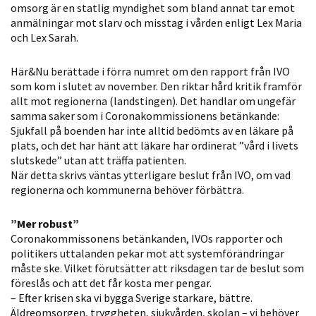
omsorg är en statlig myndighet som bland annat tar emot
anmälningar mot slarv och misstag i vården enligt Lex Maria
och Lex Sarah.
Här&Nu berättade i förra numret om den rapport från IVO
som kom i slutet av november. Den riktar hård kritik framför
allt mot regionerna (landstingen). Det handlar om ungefär
samma saker som i Coronakommissionens betänkande:
Sjukfall på boenden har inte alltid bedömts av en läkare på
plats, och det har hänt att läkare har ordinerat ”vård i livets
slutskede” utan att träffa patienten.
När detta skrivs väntas ytterligare beslut från IVO, om vad
regionerna och kommunerna behöver förbättra.
”Mer robust”
Coronakommissonens betänkanden, IVOs rapporter och
politikers uttalanden pekar mot att systemförändringar
måste ske. Vilket förutsätter att riksdagen tar de beslut som
föreslås och att det får kosta mer pengar.
– Efter krisen ska vi bygga Sverige starkare, bättre.
Äldreomsorgen, tryggheten, sjukvården, skolan – vi behöver