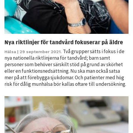
Nya riktlinjer för tandvård fokuserar på äldre
Två grupper sätts i fokus i de
Hälsa
| 29 september 2021.
nya nationella riktlinjerna för tandvård; barn samt
Nödvändiga
personer som behöver särskilt stöd på grund av skörhet
Dessa kakor
eller en funktionsnedsättning. Nu ska man också satsa
går inte att
mer på att förebygga sjukdomar. Och patienter med hög
välja bort. De
risk för dålig munhälsa bör kallas oftare till undersökning.
behövs för
att hemsidan
över huvud
taget ska
fungera.