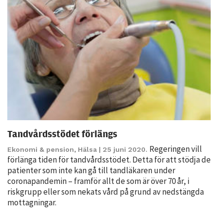
Statistik
För att vi ska
kunna
förbättra
hemsidans
funktionalitet
och
uppbyggnad,
baserat på
hur hemsidan
används.
Tandvårdsstödet förlängs
Regeringen vill
Ekonomi & pension
,
Hälsa
| 25 juni 2020.
förlänga tiden för tandvårdsstödet. Detta för att stödja de
Upplevelse
patienter som inte kan gå till tandläkaren under
För att vår
coronapandemin – framför allt de som är över 70 år, i
hemsida ska
riskgrupp eller som nekats vård på grund av nedstängda
prestera så
mottagningar.
bra som