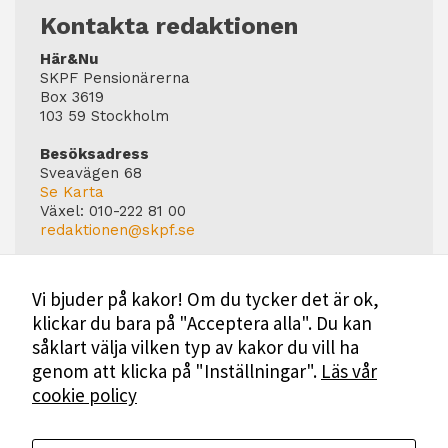
Kontakta redaktionen
Här&Nu
SKPF Pensionärerna
Box 3619
103 59 Stockholm
Besöksadress
Sveavägen 68
Se Karta
Växel:
010-222 81 00
redaktionen@skpf.se
Chefredaktör
Markus Dahlberg
Vi bjuder på kakor! Om du tycker det är ok,
Tel: 0720-88 17 17
klickar du bara på "Acceptera alla". Du kan
markus.dahlberg@skpf.se
såklart välja vilken typ av kakor du vill ha
Annonsering
genom att klicka på "Inställningar".
Läs vår
Swartling & Bergström Media
cookie policy
Birger Jarlsgatan 110
114 20 Stockholm
Tel: 08-545 160 60