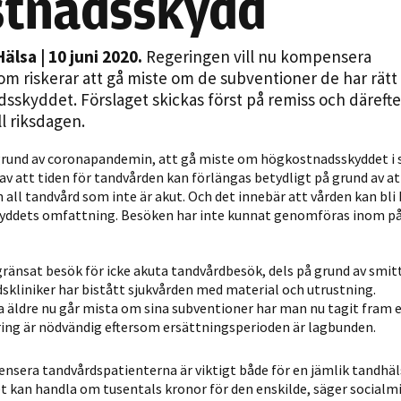
stnadsskydd
Statistik
För att vi ska
Hälsa
| 10 juni 2020.
Regeringen vill nu kompensera
kunna
m riskerar att gå miste om de subventioner de har rätt 
förbättra
skyddet. Förslaget skickas först på remiss och därefte
hemsidans
ll riksdagen.
funktionalitet
och
 grund av coronapandemin, att gå miste om högkostnadsskyddet i 
uppbyggnad,
av att tiden för tandvården kan förlängas betydligt på grund av 
baserat på
n all tandvård som inte är akut. Och det innebär att vården kan bli
hur hemsidan
yddets omfattning. Besöken har inte kunnat genomföras inom p
används.
ränsat besök för icke akuta tandvårdbesök, dels på grund av smitt
rdskliniker har bistått sjukvården med material och utrustning.
Upplevelse
 äldre nu går mista om sina subventioner har man nu tagit fram e
För att vår
ring är nödvändig eftersom ersättningsperioden är lagbunden.
hemsida ska
prestera så
nsera tandvårdspatienterna är viktigt både för en jämlik tandhäl
bra som
t kan handla om tusentals kronor för den enskilde, säger socialmi