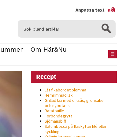
×
a
a
Anpassa text
Nummer
Om Här&Nu
Recept
Låt fikabordet blomma
Hemrimmad lax
Grillad lax med örtsås, grönsaker
och nypotatis
Ratatouille
Forbondegryta
Sjömansbiff
Saltimbocca på fläsk­ytterfilé eller
kyckling
Krämig broccolisoppa