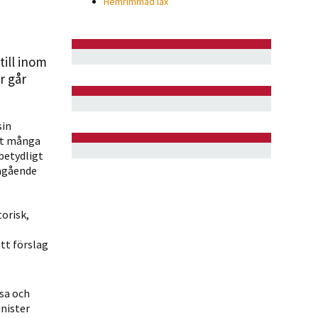
Hemrimmad lax
till inom
r går
sin
att många
 betydligt
ågående
orisk,
tt förslag
sa och
nister