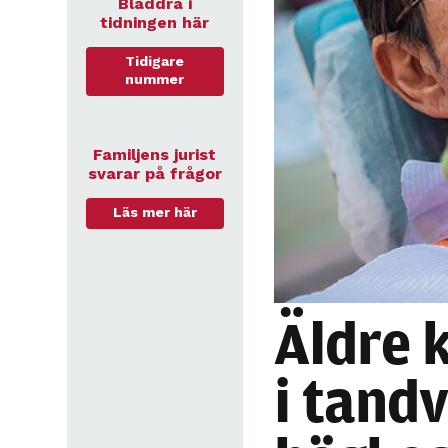
Bläddra i
tidningen här
Tidigare
nummer
Familjens jurist
svarar på frågor
Läs mer här
Äldre 
i tand