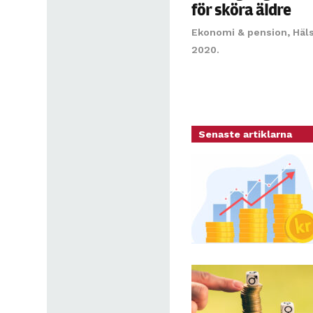
för sköra äldre
Ekonomi & pension
,
Häl
2020.
Senaste artiklarna