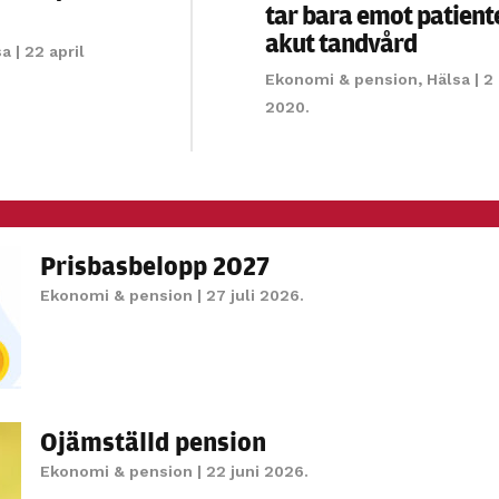
tar bara emot patient
personligt
akut tandvård
anpassat innehåll
sa
| 22 april
och erbjudanden.
Ekonomi & pension
,
Hälsa
| 2 
2020.
Prisbasbelopp 2027
Ekonomi & pension
| 27 juli 2026.
Ojämställd pension
Ekonomi & pension
| 22 juni 2026.