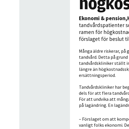
högko
Ekonomi & pension
,
tandvårdspatienter so
ramen för högkostnads
förslaget för beslut ti
Många äldre riskerar, på
tandvård. Detta på grund 
tandvårdskliniker ställt i
längre än högkostnadssk
ersättningsperiod.
Tandvårdskliniker har beg
dels för att flera tandvå
För att undvika att många
på lagändring. En lagänd
– Förslaget om att kompe
vanligt folks ekonomi. De