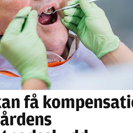
Nödvändiga
Dessa kakor
går inte att
välja bort. De
behövs för
kan få kompensat
att hemsidan
över huvud
vårdens
taget ska
fungera.