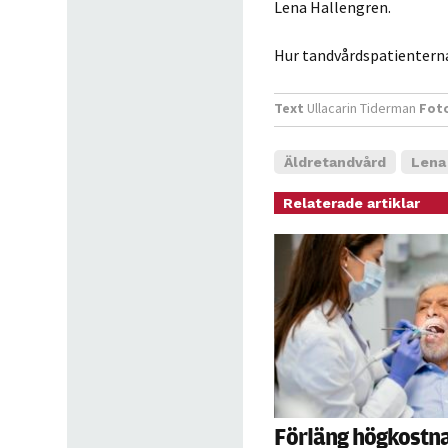
Lena Hallengren.
Hur tandvårdspatienterna 
Text
Ullacarin Tiderman
Fot
Äldretandvård
Lena
Relaterade artiklar
Förläng högkostn