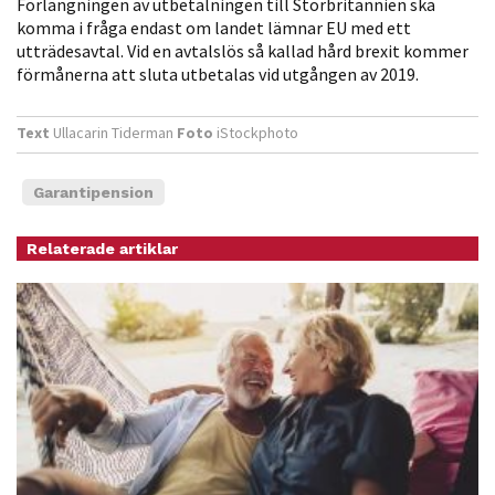
Förlängningen av utbetalningen till Storbritannien ska
möjligt under
komma i fråga endast om landet lämnar EU med ett
ditt besök.
utträdesavtal. Vid en avtalslös så kallad hård brexit kommer
Om du nekar
förmånerna att sluta utbetalas vid utgången av 2019.
de här
kakorna
Text
Ullacarin Tiderman
Foto
iStockphoto
kommer viss
funktionalitet
att försvinna
Garantipension
från
hemsidan.
Relaterade artiklar
Marknadsföring
Genom att dela
med dig av dina
intressen och ditt
beteende när du
surfar ökar du
chansen att få se