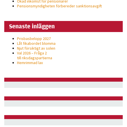
Ökad inkomst för pensionärer
Pensionsmyndigheten förbereder sanktionsavgift
Senaste inläggen
Prisbasbelopp 2027
Låt fikabordet blomma
Njut försiktigt av solen
Val 2026 – Fråga 2
till riksdagspartierna
Hemrimmad lax