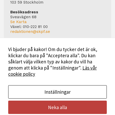
103 59 Stockholm
Besöksadress
Sveavägen 68
Se Karta
Växel:
010-222 81 00
redaktionen@skpf.se
Chefredaktör
Markus Dahlberg
Vi bjuder på kakor! Om du tycker det är ok,
Tel: 0720-88 17 17
klickar du bara på "Acceptera alla". Du kan
markus.dahlberg@skpf.se
såklart välja vilken typ av kakor du vill ha
Annonsering
genom att klicka på "Inställningar".
Läs vår
Swartling & Bergström Media
cookie policy
Birger Jarlsgatan 110
114 20 Stockholm
Tel: 08-545 160 60
Mer Information
Inställningar
Neka alla
Bli medlem i SKPF