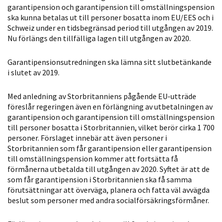
garantipension och garantipension till omställningspension
Statistik
ska kunna betalas ut till personer bosatta inom EU/EES och i
För att vi ska
Schweiz under en tidsbegränsad period till utgången av 2019.
kunna
Nu förlängs den tillfälliga lagen till utgången av 2020.
förbättra
hemsidans
Garantipensionsutredningen ska lämna sitt slutbetänkande
funktionalitet
i slutet av 2019.
och
uppbyggnad,
Med anledning av Storbritanniens pågående EU-utträde
baserat på
föreslår regeringen även en förlängning av utbetalningen av
garantipension och garantipension till omställningspension
hur hemsidan
till personer bosatta i Storbritannien, vilket berör cirka 1 700
används.
personer. Förslaget innebär att även personer i
Storbritannien som får garantipension eller garantipension
till omställningspension kommer att fortsätta få
Upplevelse
förmånerna utbetalda till utgången av 2020. Syftet är att de
För att vår
som får garantipension i Storbritannien ska få samma
förutsättningar att överväga, planera och fatta väl avvägda
hemsida ska
beslut som personer med andra socialförsäkringsförmåner.
prestera så
bra som