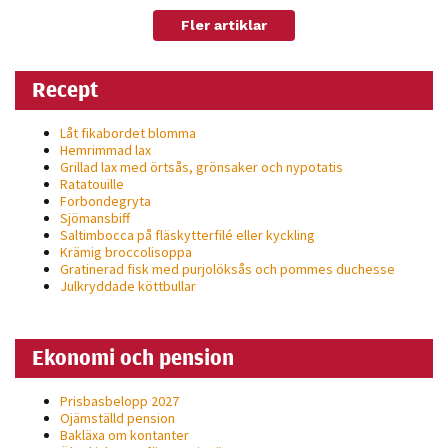
Fler artiklar
Recept
Låt fikabordet blomma
Hemrimmad lax
Grillad lax med örtsås, grönsaker och nypotatis
Ratatouille
Forbondegryta
Sjömansbiff
Saltimbocca på fläsk­ytterfilé eller kyckling
Krämig broccolisoppa
Gratinerad fisk med purjolöksås och pommes duchesse
Julkryddade köttbullar
Ekonomi och pension
Prisbasbelopp 2027
Ojämställd pension
Bakläxa om kontanter