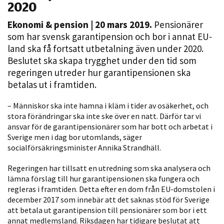
2020
Ekonomi & pension
| 20 mars 2019.
Pensionärer
som har svensk garantipension och bor i annat EU-
land ska få fortsatt utbetalning även under 2020.
Beslutet ska skapa trygghet under den tid som
regeringen utreder hur garantipensionen ska
betalas ut i framtiden.
Nödvändiga
– Människor ska inte hamna i kläm i tider av osäkerhet, och
Dessa kakor
stora förändringar ska inte ske över en natt. Därför tar vi
ansvar för de garantipensionärer som har bott och arbetat i
går inte att
Sverige men i dag bor utomlands, säger
välja bort. De
socialförsäkringsminister Annika Strandhäll.
behövs för
att hemsidan
Regeringen har tillsatt en utredning som ska analysera och
över huvud
lämna förslag till hur garantipensionen ska fungera och
taget ska
regleras i framtiden. Detta efter en dom från EU-domstolen i
fungera.
december 2017 som innebär att det saknas stöd för Sverige
att betala ut garantipension till pensionärer som bor i ett
annat medlemsland. Riksdagen har tidigare beslutat att