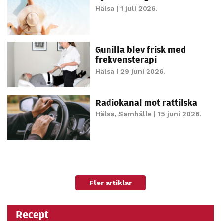
personligt
Hälsa
| 1 juli 2026.
anpassat innehåll
och erbjudanden.
Gunilla blev frisk med
frekvensterapi
Hälsa
| 29 juni 2026.
Radiokanal mot rattilska
Hälsa
,
Samhälle
| 15 juni 2026.
Fler artiklar
Recept