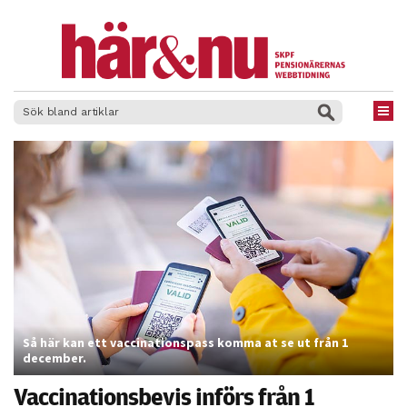
×
Så här kan ett vaccinationspass komma at se ut från 1
december.
Vaccinationsbevis införs från 1