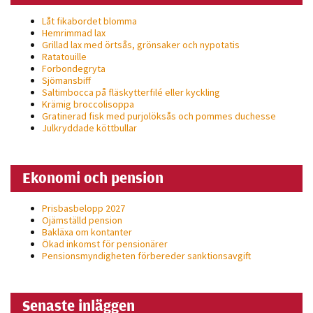
Låt fikabordet blomma
Hemrimmad lax
Grillad lax med örtsås, grönsaker och nypotatis
Ratatouille
Forbondegryta
Sjömansbiff
Saltimbocca på fläsk­ytterfilé eller kyckling
Krämig broccolisoppa
Gratinerad fisk med purjolöksås och pommes duchesse
Julkryddade köttbullar
Ekonomi och pension
Prisbasbelopp 2027
Ojämställd pension
Bakläxa om kontanter
Ökad inkomst för pensionärer
Pensionsmyndigheten förbereder sanktionsavgift
Senaste inläggen