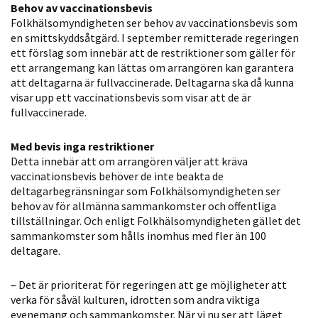
Behov av vaccinationsbevis
Statistik
Folkhälsomyndigheten ser behov av vaccinationsbevis som
För att vi ska
en smittskyddsåtgärd. I september remitterade regeringen
kunna
ett förslag som innebär att de restriktioner som gäller för
förbättra
ett arrangemang kan lättas om arrangören kan garantera
att deltagarna är fullvaccinerade. Deltagarna ska då kunna
hemsidans
visar upp ett vaccinationsbevis som visar att de är
funktionalitet
fullvaccinerade.
och
uppbyggnad,
Med bevis inga restriktioner
baserat på
Detta innebär att om arrangören väljer att kräva
hur hemsidan
vaccinationsbevis behöver de inte beakta de
används.
deltagarbegränsningar som Folkhälsomyndigheten ser
behov av för allmänna sammankomster och offentliga
tillställningar. Och enligt Folkhälsomyndigheten gället det
sammankomster som hålls inomhus med fler än 100
Upplevelse
deltagare.
För att vår
hemsida ska
– Det är prioriterat för regeringen att ge möjligheter att
prestera så
verka för såväl kulturen, idrotten som andra viktiga
bra som
evenemang och sammankomster. När vi nu ser att läget