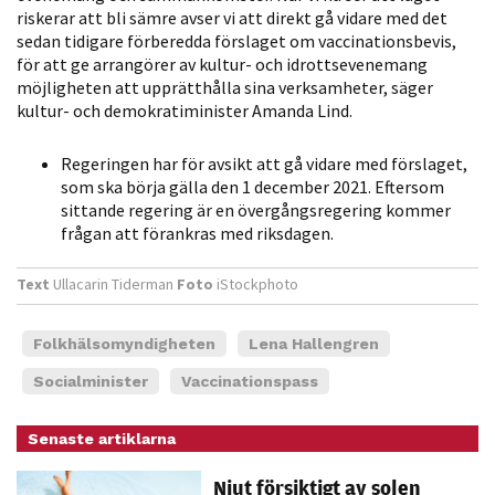
möjligt under
riskerar att bli sämre avser vi att direkt gå vidare med det
ditt besök.
sedan tidigare förberedda förslaget om vaccinationsbevis,
Om du nekar
för att ge arrangörer av kultur- och idrottsevenemang
möjligheten att upprätthålla sina verksamheter, säger
de här
kultur- och demokratiminister Amanda Lind.
kakorna
kommer viss
Regeringen har för avsikt att gå vidare med förslaget,
funktionalitet
som ska börja gälla den 1 december 2021. Eftersom
att försvinna
sittande regering är en övergångsregering kommer
från
frågan att förankras med riksdagen.
hemsidan.
Text
Ullacarin Tiderman
Foto
iStockphoto
Marknadsföring
Folkhälsomyndigheten
Lena Hallengren
Genom att dela
med dig av dina
Socialminister
Vaccinationspass
intressen och ditt
beteende när du
Senaste artiklarna
surfar ökar du
Njut försiktigt av solen
chansen att få se