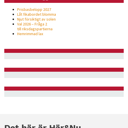
Prisbasbelopp 2027
Låt fikabordet blomma
Njut försiktigt av solen
Val 2026 – Fråga 2
till riksdagspartierna
Hemrimmad lax
Det här är Här&Nu