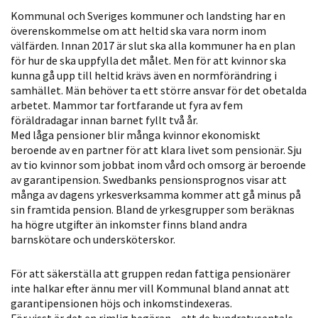
Statistik
Kommunal och Sveriges kommuner och landsting har en
överenskommelse om att heltid ska vara norm inom
För att vi ska
välfärden. Innan 2017 är slut ska alla kommuner ha en plan
kunna
för hur de ska uppfylla det målet. Men för att kvinnor ska
förbättra
kunna gå upp till heltid krävs även en normförändring i
hemsidans
samhället. Män behöver ta ett större ansvar för det obetalda
funktionalitet
arbetet. Mammor tar fortfarande ut fyra av fem
och
föräldradagar innan barnet fyllt två år.
Med låga pensioner blir många kvinnor ekonomiskt
uppbyggnad,
beroende av en partner för att klara livet som pensionär. Sju
baserat på
av tio kvinnor som jobbat inom vård och omsorg är beroende
hur hemsidan
av garantipension. Swedbanks pensionsprognos visar att
används.
många av dagens yrkesverksamma kommer att gå minus på
sin framtida pension. Bland de yrkesgrupper som beräknas
ha högre utgifter än inkomster finns bland andra
Upplevelse
barnskötare och undersköterskor.
För att vår
hemsida ska
För att säkerställa att gruppen redan fattiga pensionärer
inte halkar efter ännu mer vill Kommunal bland annat att
prestera så
garantipensionen höjs och inkomstindexeras.
bra som
För visst är det en rimlig begäran – att de hundratusentals