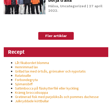
personligt
Hälsa
,
Uncategorized
| 27 april
anpassat innehåll
2022.
och erbjudanden.
Fler artiklar
Recept
Låt fikabordet blomma
Hemrimmad lax
Grillad lax med örtsås, grönsaker och nypotatis
Ratatouille
Forbondegryta
Sjömansbiff
Saltimbocca på fläsk­ytterfilé eller kyckling
Krämig broccolisoppa
Gratinerad fisk med purjolöksås och pommes duchesse
Julkryddade köttbullar