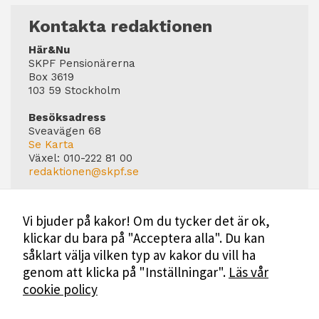
Kontakta redaktionen
Här&Nu
SKPF Pensionärerna
Box 3619
103 59 Stockholm
Besöksadress
Sveavägen 68
Se Karta
Växel:
010-222 81 00
redaktionen@skpf.se
Chefredaktör
Markus Dahlberg
Vi bjuder på kakor! Om du tycker det är ok,
Tel: 0720-88 17 17
klickar du bara på "Acceptera alla". Du kan
markus.dahlberg@skpf.se
såklart välja vilken typ av kakor du vill ha
Annonsering
genom att klicka på "Inställningar".
Läs vår
Swartling & Bergström Media
cookie policy
Birger Jarlsgatan 110
114 20 Stockholm