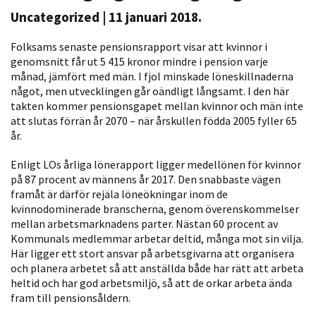
Uncategorized
| 11 januari 2018.
Folksams senaste pensionsrapport visar att kvinnor i
genomsnitt får ut 5 415 kronor mindre i pension varje
månad, jämfört med män. I fjol minskade löneskillnaderna
något, men utvecklingen går oändligt långsamt. I den här
takten kommer pensionsgapet mellan kvinnor och män inte
att slutas förrän år 2070 – när årskullen födda 2005 fyller 65
år.
Nödvändiga
Dessa kakor
Enligt LOs årliga lönerapport ligger medellönen för kvinnor
går inte att
på 87 procent av männens år 2017. Den snabbaste vägen
framåt är därför rejäla löneökningar inom de
välja bort. De
kvinnodominerade branscherna, genom överenskommelser
behövs för
mellan arbetsmarknadens parter. Nästan 60 procent av
att hemsidan
Kommunals medlemmar arbetar deltid, många mot sin vilja.
över huvud
Här ligger ett stort ansvar på arbetsgivarna att organisera
taget ska
och planera arbetet så att anställda både har rätt att arbeta
fungera.
heltid och har god arbetsmiljö, så att de orkar arbeta ända
fram till pensionsåldern.