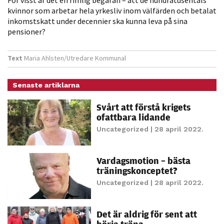
möjligt under
kvinnor som arbetar hela yrkesliv inom välfärden och betalat
ditt besök.
inkomstskatt under decennier ska kunna leva på sina
Om du nekar
pensioner?
de här
kakorna
Text
Maria Ahlsten/Utredare Kommunal
kommer viss
funktionalitet
Senaste artiklarna
att försvinna
från
Svårt att förstå krigets
hemsidan.
ofattbara lidande
Uncategorized
| 28 april 2022.
Marknadsföring
Vardagsmotion – bästa
Genom att dela
träningskonceptet?
med dig av dina
Uncategorized
| 28 april 2022.
intressen och ditt
beteende när du
surfar ökar du
Det är aldrig för sent att
chansen att få se
börja träna