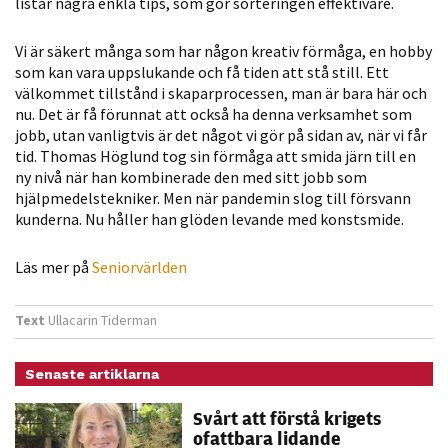
listar några enkla tips, som gör sorteringen effektivare.
möjligt under
ditt besök.
Vi är säkert många som har någon kreativ förmåga, en hobby
Om du nekar
som kan vara uppslukande och få tiden att stå still. Ett
de här
välkommet tillstånd i skaparprocessen, man är bara här och
kakorna
nu. Det är få förunnat att också ha denna verksamhet som
kommer viss
jobb, utan vanligtvis är det något vi gör på sidan av, när vi får
funktionalitet
tid. Thomas Höglund tog sin förmåga att smida järn till en
att försvinna
ny nivå när han kombinerade den med sitt jobb som
hjälpmedelstekniker. Men när pandemin slog till försvann
från
kunderna. Nu håller han glöden levande med konstsmide.
hemsidan.
Läs mer på
Seniorvärlden
Marknadsföring
Genom att dela
Text
Ullacarin Tiderman
med dig av dina
intressen och ditt
Senaste artiklarna
beteende när du
Svårt att förstå krigets
surfar ökar du
ofattbara lidande
chansen att få se