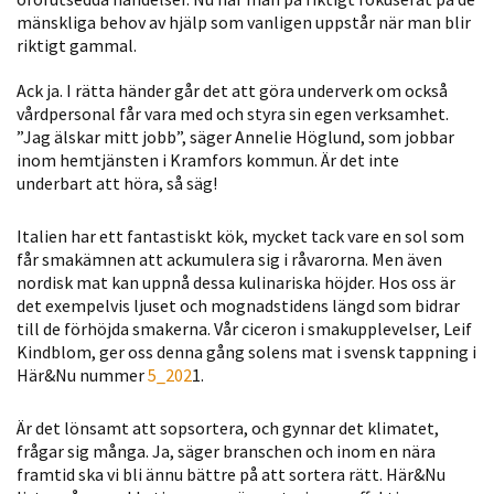
mänskliga behov av hjälp som vanligen uppstår när man blir
Statistik
riktigt gammal.
För att vi ska
kunna
Ack ja. I rätta händer går det att göra underverk om också
förbättra
vårdpersonal får vara med och styra sin egen verksamhet.
hemsidans
”Jag älskar mitt jobb”, säger Annelie Höglund, som jobbar
funktionalitet
inom hemtjänsten i Kramfors kommun. Är det inte
underbart att höra, så säg!
och
uppbyggnad,
Italien har ett fantastiskt kök, mycket tack vare en sol som
baserat på
får smakämnen att ackumulera sig i råvarorna. Men även
hur hemsidan
nordisk mat kan uppnå dessa kulinariska höjder. Hos oss är
används.
det exempelvis ljuset och mognadstidens längd som bidrar
till de förhöjda smakerna. Vår ciceron i smakupplevelser, Leif
Kindblom, ger oss denna gång solens mat i svensk tappning i
Upplevelse
Här&Nu nummer
5_202
1.
För att vår
hemsida ska
Är det lönsamt att sopsortera, och gynnar det klimatet,
prestera så
frågar sig många. Ja, säger branschen och inom en nära
framtid ska vi bli ännu bättre på att sortera rätt. Här&Nu
bra som