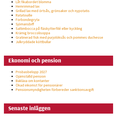
Låt fikabordet blomma
Hemrimmad lax
Grillad lax med örtsås, grönsaker och nypotatis
Ratatouille
Forbondegryta
Sjömansbiff
Saltimbocca på fläsk­ytterfilé eller kyckling
Krämig broccolisoppa
Gratinerad fisk med purjolöksås och pommes duchesse
Julkryddade köttbullar
Ekonomi och pension
Prisbasbelopp 2027
Ojämställd pension
Bakläxa om kontanter
Ökad inkomst för pensionärer
Pensionsmyndigheten förbereder sanktionsavgift
Senaste inläggen