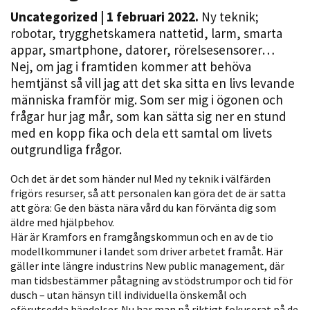
Uncategorized
| 1 februari 2022.
Ny teknik;
robotar, trygghetskamera nattetid, larm, smarta
appar, smartphone, datorer, rörelsesensorer…
Nej, om jag i framtiden kommer att behöva
hemtjänst så vill jag att det ska sitta en livs levande
människa framför mig. Som ser mig i ögonen och
frågar hur jag mår, som kan sätta sig ner en stund
med en kopp fika och dela ett samtal om livets
Nödvändiga
outgrundliga frågor.
Dessa kakor
går inte att
Och det är det som händer nu! Med ny teknik i välfärden
välja bort. De
frigörs resurser, så att personalen kan göra det de är satta
att göra: Ge den bästa nära vård du kan förvänta dig som
behövs för
äldre med hjälpbehov.
att hemsidan
Här är Kramfors en framgångskommun och en av de tio
över huvud
modellkommuner i landet som driver arbetet framåt. Här
taget ska
gäller inte längre industrins New public management, där
fungera.
man tidsbestämmer påtagning av stödstrumpor och tid för
dusch – utan hänsyn till individuella önskemål och
oförutsedda händelser. Nu har man på riktigt fokuserat på de