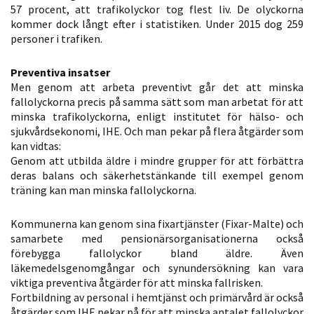
57 procent, att trafikolyckor tog flest liv. De olyckorna
Statistik
kommer dock långt efter i statistiken. Under 2015 dog 259
För att vi ska
personer i trafiken.
kunna
förbättra
Preventiva insatser
hemsidans
Men genom att arbeta preventivt går det att minska
funktionalitet
fallolyckorna precis på samma sätt som man arbetat för att
minska trafikolyckorna, enligt institutet för hälso- och
och
sjukvårdsekonomi, IHE. Och man pekar på flera åtgärder som
uppbyggnad,
kan vidtas:
baserat på
Genom att utbilda äldre i mindre grupper för att förbättra
hur hemsidan
deras balans och säkerhetstänkande till exempel genom
används.
träning kan man minska fallolyckorna.
Kommunerna kan genom sina fixartjänster (Fixar-Malte) och
Upplevelse
samarbete med pensionärsorganisationerna också
För att vår
förebygga fallolyckor bland äldre. Även
läkemedelsgenomgångar och synundersökning kan vara
hemsida ska
viktiga preventiva åtgärder för att minska fallrisken.
prestera så
Fortbildning av personal i hemtjänst och primärvård är också
bra som
åtgärder som IHE pekar på för att minska antalet fallolyckor