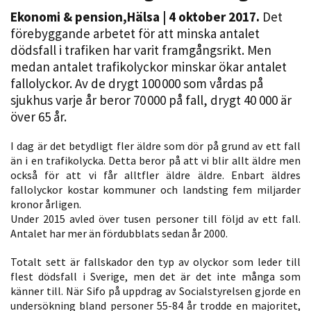
Ekonomi & pension
,
Hälsa
| 4 oktober 2017.
Det
förebyggande arbetet för att minska antalet
dödsfall i trafiken har varit framgångsrikt. Men
medan antalet trafikolyckor minskar ökar antalet
fallolyckor. Av de drygt 100 000 som vårdas på
sjukhus varje år beror 70 000 på fall, drygt 40 000 är
över 65 år.
Nödvändiga
I dag är det betydligt fler äldre som dör på grund av ett fall
Dessa kakor
än i en trafikolycka. Detta beror på att vi blir allt äldre men
också för att vi får alltfler äldre äldre. Enbart äldres
går inte att
fallolyckor kostar kommuner och landsting fem miljarder
välja bort. De
kronor årligen.
behövs för
Under 2015 avled över tusen personer till följd av ett fall.
att hemsidan
Antalet har mer än fördubblats sedan år 2000.
över huvud
taget ska
Totalt sett är fallskador den typ av olyckor som leder till
fungera.
flest dödsfall i Sverige, men det är det inte många som
känner till. När Sifo på uppdrag av Socialstyrelsen gjorde en
undersökning bland personer 55-84 år trodde en majoritet,