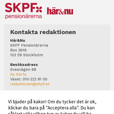
Kontakta redaktionen
Här&Nu
SKPF Pensionärerna
Box 3619
103 59 Stockholm
Besöksadress
Sveavägen 68
Se Karta
Växel:
010-222 81 00
redaktionen@skpf.se
Chefredaktör
Markus Dahlberg
Vi bjuder på kakor! Om du tycker det är ok,
Tel: 0720-88 17 17
klickar du bara på "Acceptera alla". Du kan
markus.dahlberg@skpf.se
såklart välja vilken typ av kakor du vill ha