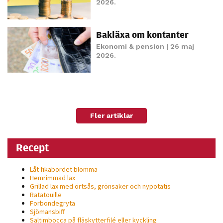
2026.
Bakläxa om kontanter
Ekonomi & pension
| 26 maj
2026.
Fler artiklar
Recept
Låt fikabordet blomma
Hemrimmad lax
Grillad lax med örtsås, grönsaker och nypotatis
Ratatouille
Forbondegryta
Sjömansbiff
Saltimbocca på fläsk­ytterfilé eller kyckling