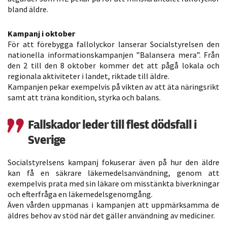
möjligt under
bland äldre.
ditt besök.
Om du nekar
Kampanj i oktober
de här
För att förebygga fallolyckor lanserar Socialstyrelsen den
kakorna
nationella informationskampanjen ”Balansera mera”. Från
kommer viss
den 2 till den 8 oktober kommer det att pågå lokala och
regionala aktiviteter i landet, riktade till äldre.
funktionalitet
Kampanjen pekar exempelvis på vikten av att äta näringsrikt
att försvinna
samt att träna kondition, styrka och balans.
från
hemsidan.
Fallskador leder till flest dödsfall i
Sverige
Marknadsföring
Socialstyrelsens kampanj fokuserar även på hur den äldre
Genom att dela
kan få en säkrare läkemedelsanvändning, genom att
med dig av dina
exempelvis prata med sin läkare om misstänkta biverkningar
intressen och ditt
och efterfråga en läkemedelsgenomgång.
beteende när du
Även vården uppmanas i kampanjen att uppmärksamma de
surfar ökar du
äldres behov av stöd när det gäller användning av mediciner.
chansen att få se