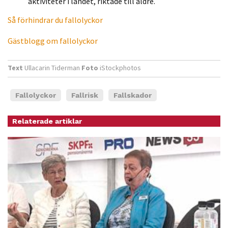
aktiviteter i landet, riktade till äldre.
Så förhindrar du fallolyckor
Gästblogg om fallolyckor
Text
Ullacarin Tiderman
Foto
iStockphotos
Fallolyckor
Fallrisk
Fallskador
Relaterade artiklar