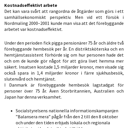
personligt
Kostnadseffektivt arbete
Det kan vara svårt att rangordna de åtgärder som görs i ett
anpassat innehåll
samhällsekonomiskt perspektiv. Men vid ett försök i
och erbjudanden.
Nordmaling 2000–2001 kunde man visa att det förebyggande
arbetet var kostnadseffektivt.
Under den perioden fick pigga pensionärer 75 år och äldre två
förebyggande hembesök per år. En distriktsköterska och en
hemtjänstassistent förhörde sig om hur personen hade det
och om de kunde gör något för att göra livet hemma mer
säkert. Insatsen kostade 1,5 miljarder kronor, men visade sig
också spara in 1,4 miljarder kronor i färre sjukhusbesök,
slutenvård och hemtjänst.
I Danmark är förebyggande hembesök lagstadgat för
personer över 75 år. Även Storbritannien, Australien och
Japan har denna verksamhet.
Socialstyrelsens nationella informationskampanjen
”Balansera mera” pågår från den 2 till den 8 oktober
och under den tiden erbjuds lokala och regionala