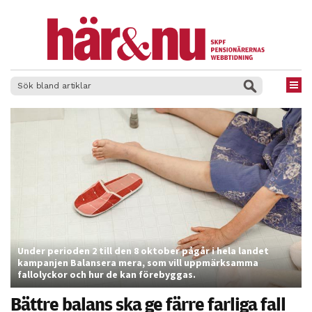
×
Under perioden 2 till den 8 oktober pågår i hela landet
kampanjen Balansera mera, som vill uppmärksamma
fallolyckor och hur de kan förebyggas.
Bättre balans ska ge färre farliga fall