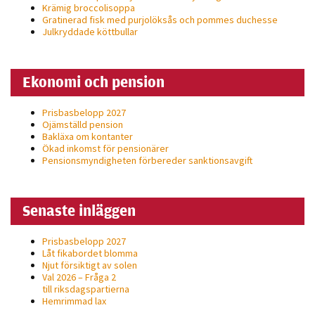
Krämig broccolisoppa
Gratinerad fisk med purjolöksås och pommes duchesse
Julkryddade köttbullar
Ekonomi och pension
Prisbasbelopp 2027
Ojämställd pension
Bakläxa om kontanter
Ökad inkomst för pensionärer
Pensionsmyndigheten förbereder sanktionsavgift
Senaste inläggen
Prisbasbelopp 2027
Låt fikabordet blomma
Njut försiktigt av solen
Val 2026 – Fråga 2
till riksdagspartierna
Hemrimmad lax