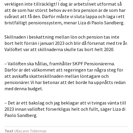
möjligt under
verkligen inte tillräckligt! I dag är arbetslivet utformat så
ditt besök.
att de som har störst behov av en bra pension är de som har
svårast att få den. Därför måste vi sluta lappa och laga i ett
Om du nekar
bristfälligt pensionssystem, menar Liza di Paolo Sandberg.
de här
kakorna
Skillnaden i beskattning mellan lön och pension tas inte
kommer viss
bort helt förrän i januari 2023 och blir då försenat med tre år.
funktionalitet
Vallöftet var att skillnaderna skulle tas bort helt 2020.
att försvinna
från
– Vallöften ska hållas, framhåller SKPF Pensionärerna.
hemsidan.
Därför är det välkommet att regeringen tar några steg för
att avskaffa skatteskillnaden mellan löntagare och
pensionärer. Vi har betonar att det borde ha uppnåtts redan
Marknadsföring
med denna budget.
Genom att dela
med dig av dina
– Det är ett bakslag och jag beklagar att vi tvingas vänta till
2023 innan vallöftet förverkligas helt och fullt, säger Liza di
intressen och ditt
Paolo Sandberg.
beteende när du
surfar ökar du
chansen att få se
Text
Ullacarin Tiderman