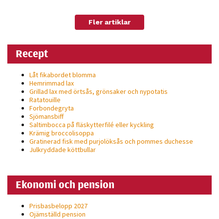
Fler artiklar
Recept
Låt fikabordet blomma
Hemrimmad lax
Grillad lax med örtsås, grönsaker och nypotatis
Ratatouille
Forbondegryta
Sjömansbiff
Saltimbocca på fläsk­ytterfilé eller kyckling
Krämig broccolisoppa
Gratinerad fisk med purjolöksås och pommes duchesse
Julkryddade köttbullar
Ekonomi och pension
Prisbasbelopp 2027
Ojämställd pension