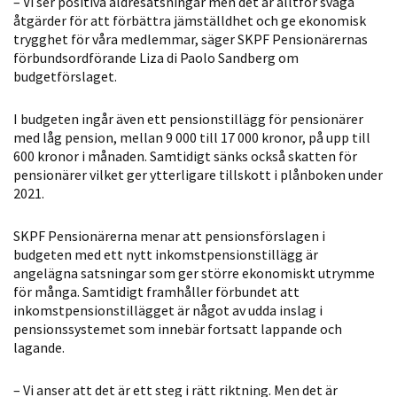
– Vi ser positiva äldresatsningar men det är alltför svaga
Statistik
åtgärder för att förbättra jämställdhet och ge ekonomisk
trygghet för våra medlemmar, säger SKPF Pensionärernas
För att vi ska
förbundsordförande Liza di Paolo Sandberg om
kunna
budgetförslaget.
förbättra
hemsidans
I budgeten ingår även ett pensionstillägg för pensionärer
funktionalitet
med låg pension, mellan 9 000 till 17 000 kronor, på upp till
och
600 kronor i månaden. Samtidigt sänks också skatten för
uppbyggnad,
pensionärer vilket ger ytterligare tillskott i plånboken under
baserat på
2021.
hur hemsidan
används.
SKPF Pensionärerna menar att pensionsförslagen i
budgeten med ett nytt inkomstpensionstillägg är
angelägna satsningar som ger större ekonomiskt utrymme
för många. Samtidigt framhåller förbundet att
Upplevelse
inkomstpensionstillägget är något av udda inslag i
För att vår
pensionssystemet som innebär fortsatt lappande och
hemsida ska
lagande.
prestera så
bra som
– Vi anser att det är ett steg i rätt riktning. Men det är