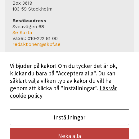
Box 3619
103 59 Stockholm
Besöksadress
Sveavägen 68
Se Karta
Växel:
010-222 81 00
redaktionen@skpf.se
Chefredaktör
Markus Dahlberg
Vi bjuder på kakor! Om du tycker det är ok,
Tel: 0720-88 17 17
klickar du bara på "Acceptera alla". Du kan
markus.dahlberg@skpf.se
såklart välja vilken typ av kakor du vill ha
Annonsering
genom att klicka på "Inställningar".
Läs vår
Swartling & Bergström Media
cookie policy
Birger Jarlsgatan 110
114 20 Stockholm
Tel: 08-545 160 60
Mer Information
Inställningar
Neka alla