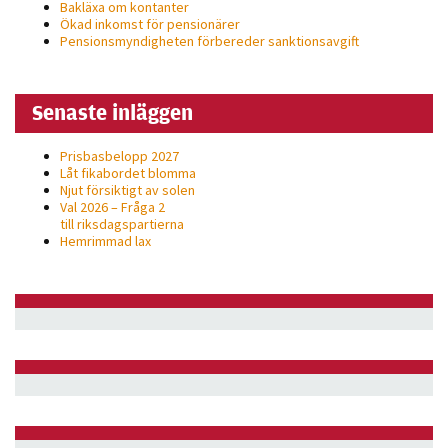
Bakläxa om kontanter
Ökad inkomst för pensionärer
Pensionsmyndigheten förbereder sanktionsavgift
Senaste inläggen
Prisbasbelopp 2027
Låt fikabordet blomma
Njut försiktigt av solen
Val 2026 – Fråga 2
till riksdagspartierna
Hemrimmad lax