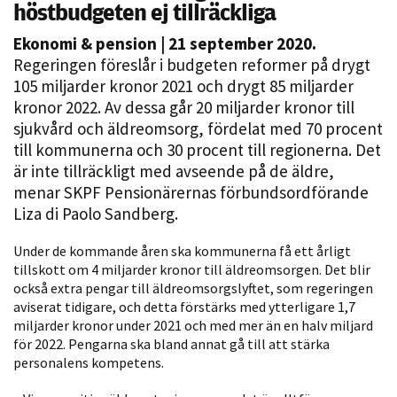
höstbudgeten ej tillräckliga
Ekonomi & pension
| 21 september 2020.
Regeringen föreslår i budgeten reformer på drygt
105 miljarder kronor 2021 och drygt 85 miljarder
kronor 2022. Av dessa går 20 miljarder kronor till
sjukvård och äldreomsorg, fördelat med 70 procent
till kommunerna och 30 procent till regionerna. Det
är inte tillräckligt med avseende på de äldre,
Nödvändiga
menar SKPF Pensionärernas förbundsordförande
Dessa kakor
Liza di Paolo Sandberg.
går inte att
välja bort. De
Under de kommande åren ska kommunerna få ett årligt
behövs för
tillskott om 4 miljarder kronor till äldreomsorgen. Det blir
också extra pengar till äldreomsorgslyftet, som regeringen
att hemsidan
aviserat tidigare, och detta förstärks med ytterligare 1,7
över huvud
miljarder kronor under 2021 och med mer än en halv miljard
taget ska
för 2022. Pengarna ska bland annat gå till att stärka
fungera.
personalens kompetens.